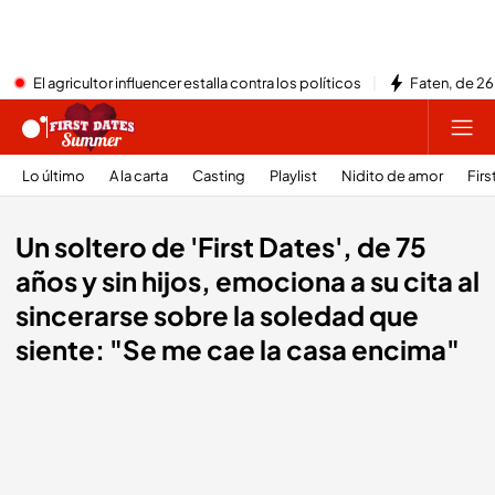
El agricultor influencer estalla contra los políticos
Faten, de 26
Lo último
A la carta
Casting
Playlist
Nidito de amor
Firs
Un soltero de 'First Dates', de 75
años y sin hijos, emociona a su cita al
sincerarse sobre la soledad que
siente: "Se me cae la casa encima"