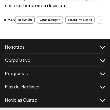
mantenía
firme en su decisión.
TEMAS
Televisión
Citas a ciegas
Citas First Dates
Soltero
Nosotros
Corporativo
Programas
Más de Mediaset
Noticias Cuatro