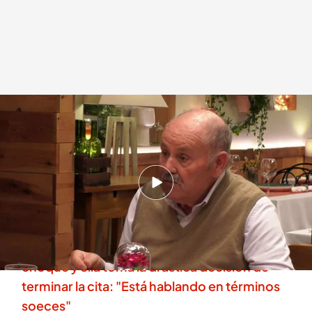
Solteros de 'FD'
.
'First Dates'
First Dates
11 MAR 2026 - 23:10h.
Descubre al completo la cita de Mª Ángeles y
José Antonio en 'First Dates'
Dos solteros de 'First Dates' tienen un fuerte
choque y ella toma la drástica decisión de
terminar la cita: "Está hablando en términos
soeces"