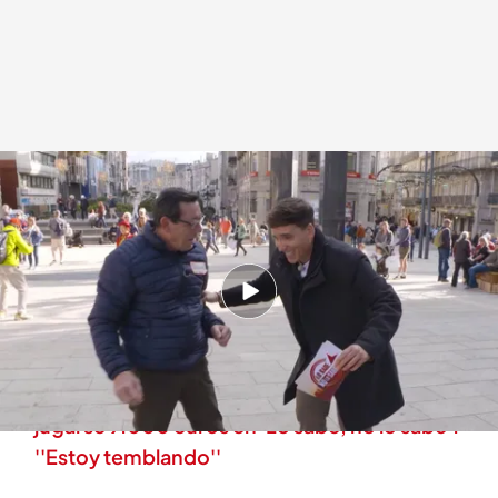
El momentazo de Xuso Jones y el concursante
.
cuatro.com
Lo sabe, no lo sabe
08 ENE 2026 - 20:10h.
Así ha sido el momentazo del presentador con
el concursante de 'Lo sabe, no lo sabe'
La gran emoción de una concursante tras
jugarse 9.000 euros en 'Lo sabe, no lo sabe':
''Estoy temblando''