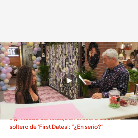
Una soltera deja un mensaje secreto a su cita
.
Cuatro.com
Lara Guerra
04 DIC 2025 - 23:17h.
Descubre al completo la cita de Silvia y Richard
en 'First Dates'
La sorpresa de Carlos Sobera al descubrir el
significado del tatuaje en el cuello de un
soltero de 'First Dates': "¿En serio?"