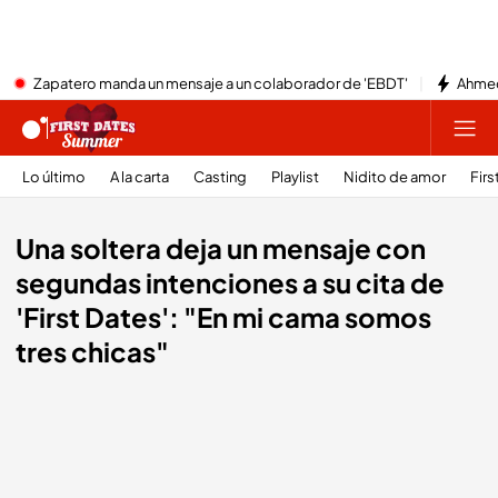
Zapatero manda un mensaje a un colaborador de 'EBDT'
Ahmed
Lo último
A la carta
Casting
Playlist
Nidito de amor
Firs
Una soltera deja un mensaje con
segundas intenciones a su cita de
'First Dates': "En mi cama somos
tres chicas"