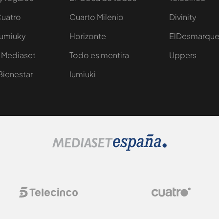
Cuatro
Cuarto Milenio
Divinity
Iumiuky
Horizonte
ElDesmarqu
 Mediaset
Todo es mentira
Uppers
Bienestar
Iumiuki