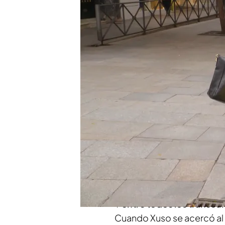
veces por distintas par
¡Campanas de boda en ‘L
concurso y se llevan u
Compartir
En ‘Lo sabe, no lo sabe’ nu
Alcorcón dejó a todos, in
el juego por 600 euros, u
encontrar a alguien que no
significan las siglas AMPA
Y
entre todos los transeúnt
Cuando Xuso se acercó al 