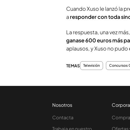
Cuando Xuso le lanzó la pr
a
responder con toda sinc
La respuesta, una vez más,
ganase 600 euros más pa
aplausos, y Xuso no pudo e
TEMAS
Televisión
Concursos 
Nosotros
Corpora
Contacta
Comprar
Trabaja en nuestro
Ofertas 