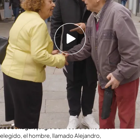
ticipantes en el mismo lugar
o sabe, no lo sabe’! Sellan su amor en pleno
n premio espectacular
nca faltan las sorpresas, pero lo que
ocurrió en
cluido Xuso Jones, con la boca abierta.
Durante
na concursante llamada Esperanza debía
 supiera la respuesta a la pregunta: “¿Qué
 en un centro educativo?”
es del lugar, ¡eligió a un rostro conocido!
elegido, el hombre, llamado Alejandro,