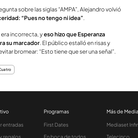
egunta sobre las siglas “AMPA”, Alejandro volvió
eridad: “Pues no tengo ni idea”
.
 era incorrecta, y
eso hizo que Esperanza
ra su marcador
. El público estalló en risas y
vitar bromear: “Esto tiene que ser una señal”.
Cuatro
tivo
Programas
Más de Medi
 entradas
First Dates
Mediaset Infi
y regalos
En boca de todos
Telecinco