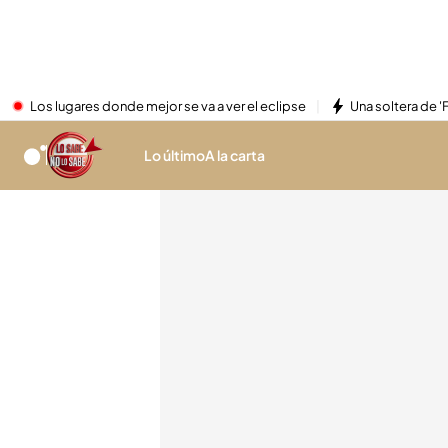
Los lugares donde mejor se va a ver el eclipse
Una soltera de '
Lo último
A la carta