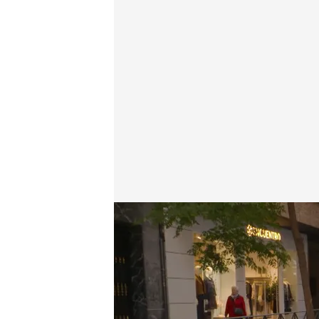
Un vecino de Alcorcón repite en 'Lo sabe, no lo sab
Lo sabe, no lo sabe
13 NOV 2025 - 22:12h.
Alejandro, el concursan