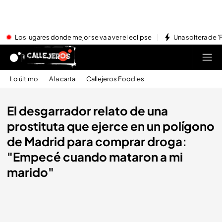
Los lugares donde mejor se va a ver el eclipse
Una soltera de '
Lo último
A la carta
Callejeros Foodies
El desgarrador relato de una
prostituta que ejerce en un polígono
de Madrid para comprar droga:
"Empecé cuando mataron a mi
marido"