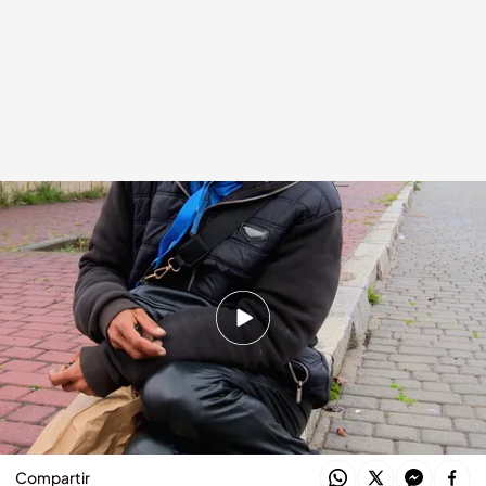
El desgarrador relato de una prostituta en 'Callejeros'
.
Cuatro.com
Callejeros
05 NOV 2025 - 23:59h.
Una prostituta nos cuenta por qué prefiere
trabajar en la calle a estar en un club y cuánto
gana al mes: "Se sobrepasan"
Compartir