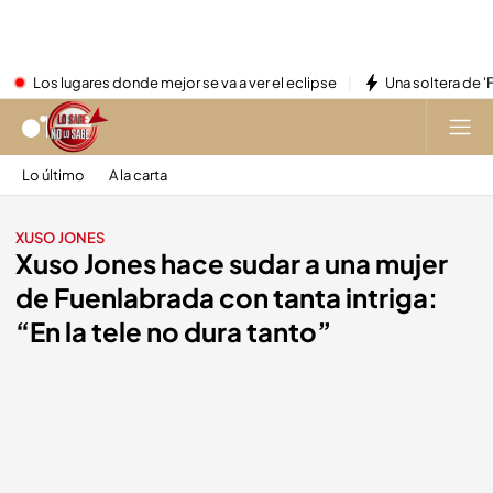
Los lugares donde mejor se va a ver el eclipse
Una soltera de '
Lo último
A la carta
XUSO JONES
Xuso Jones hace sudar a una mujer
de Fuenlabrada con tanta intriga:
“En la tele no dura tanto”