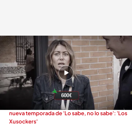
Una vecina de Fuenlabrada ayudando a una concursante de 'Lo sabe, no lo
sabe'
.
Cuatro
Lo sabe, no lo sabe
26 SEP 2025 - 20:00h.
La vecina de Fuenlabrada nos regala un
momento musical por Camarón de la Isla
Xuso Jones desvela una de las novedades de la
nueva temporada de 'Lo sabe, no lo sabe': 'Los
Xusockers'