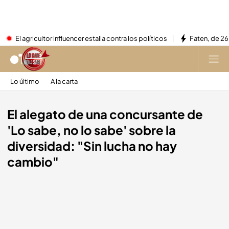
El agricultor influencer estalla contra los políticos
Faten, de 26
Lo último
A la carta
El alegato de una concursante de
'Lo sabe, no lo sabe' sobre la
diversidad: "Sin lucha no hay
cambio"