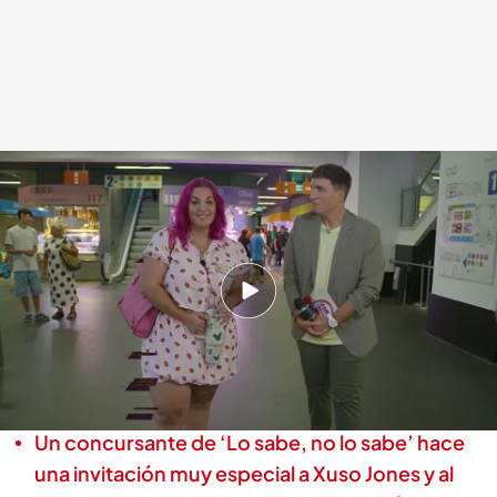
Una concursante con una asociación que defiende la diversidad hace un
alegato en 'Lo sabe, no lo sabe'
Lo sabe, no lo sabe
18 SEP 2025 - 20:12h.
Nekane hace un alegato sobre la defensa de la
diversidad: "Seguiremos luchando porque sin
lucha, no hay cambio"
Un concursante de ‘Lo sabe, no lo sabe’ hace
una invitación muy especial a Xuso Jones y al