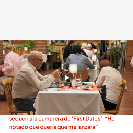
El soltero ofrece ayuda a su cita en First Dates después de atragantarse
.
cuatro.com
First Dates
17 SEP 2025 - 23:13h.
Descubre al completo la cita de Luis y Maricruz
en 'First Dates'
Un soltero utiliza su “mirada de tigre” para
seducir a la camarera de ‘First Dates’: “He
notado que quería que me lanzara”