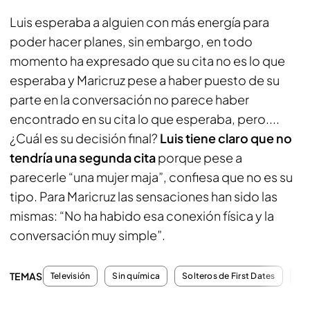
Luis esperaba a alguien con más energía para
poder hacer planes, sin embargo, en todo
momento ha expresado que su cita no es lo que
esperaba y Maricruz pese a haber puesto de su
parte en la conversación no parece haber
encontrado en su cita lo que esperaba, pero....
¿Cuál es su decisión final?
Luis tiene claro que no
tendría una segunda cita
porque pese a
parecerle “una mujer maja”, confiesa que no es su
tipo. Para Maricruz las sensaciones han sido las
mismas: “No ha habido esa conexión física y la
conversación muy simple”.
TEMAS
Televisión
Sin química
Solteros de First Dates
Pr