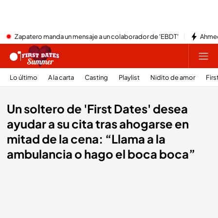
Zapatero manda un mensaje a un colaborador de 'EBDT'
Ahmed
Lo último
A la carta
Casting
Playlist
Nidito de amor
Firs
Un soltero de 'First Dates' desea
ayudar a su cita tras ahogarse en
mitad de la cena: “Llama a la
ambulancia o hago el boca boca”