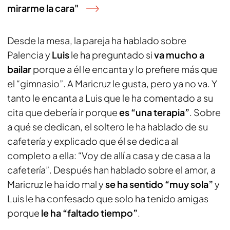
mirarme la cara"
Desde la mesa, la pareja ha hablado sobre
Palencia y
Luis
le ha preguntado si
va mucho a
bailar
porque a él le encanta y lo prefiere más que
el “gimnasio”. A Maricruz le gusta, pero ya no va. Y
tanto le encanta a Luis que le ha comentado a su
cita que debería ir porque
es “una terapia”
. Sobre
a qué se dedican, el soltero le ha hablado de su
cafetería y explicado que él se dedica al
completo a ella: “Voy de allí a casa y de casa a la
cafetería”. Después han hablado sobre el amor, a
Maricruz le ha ido mal y
se ha sentido “muy sola”
y
Luis le ha confesado que solo ha tenido amigas
porque
le ha “faltado tiempo”
.