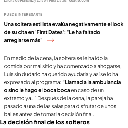
La cita de Maricruz y Luis en 'First Dates'
.
cuatro.com
PUEDE INTERESARTE
Una soltera estilista evalúa negativamente el look
de su cita en 'First Dates': "Le ha faltado
arreglarse más"
En medio de la cena, la soltera se le ha ido la
comida por mal sitio y ha comenzado a ahogarse,
Luis sin dudarlo ha querido ayudarla y así se lo ha
expresado al programa:
“Llamad a la ambulancia
o sino le hago el boca boca
en caso de un
extremo ya…” Después de la cena, la pareja ha
pasado a una de las salas para disfrutar de unos
bailes antes de tomar la decisión final.
La decisión final de los solteros