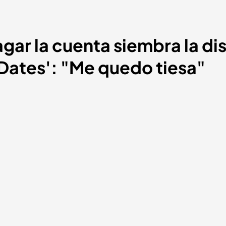
ar la cuenta siembra la di
t Dates': "Me quedo tiesa"