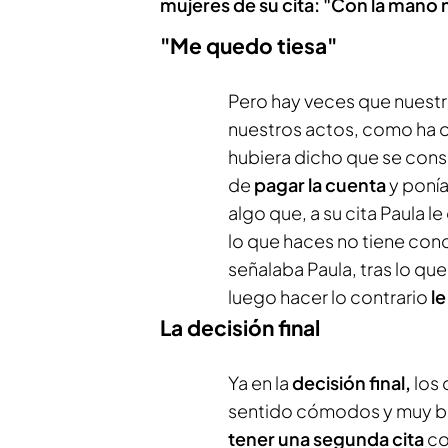
mujeres de su cita: "Con la mano
"Me quedo tiesa"
Pero hay veces que nuestr
nuestros actos, como ha o
hubiera dicho que se consi
de
pagar la cuenta
y ponía
algo que, a su cita Paula l
lo que haces no tiene conc
señalaba Paula, tras lo qu
luego hacer lo contrario
le
La decisión final
Ya en la
decisión final,
los 
sentido cómodos y muy bien
tener una segunda cita
con