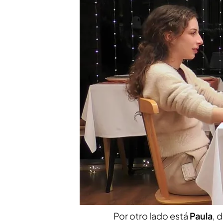
de pagar la cuenta decid
todo
El inesperado zasca de u
más verle al entrar en e
Compartir
Jesús
, de
23 años,
es estu
bandera. Este soltero se
imagen y estilista
y entre 
ajedrez. Se considera algu
"femenina, que se cuide".
Por otro lado está
Paula
, 