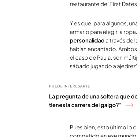
restaurante de 'First Date
Y es que, para algunos, un
armario para elegir la rop
personalidad
a través de l
habían encantado. Ambo
el caso de Paula, son múlti
sábado jugando a ajedrez"
PUEDE INTERESARTE
La pregunta de una soltera que des
tienes la carrera del galgo?"
Pues bien, esto último lo
competido en ese mundo. 