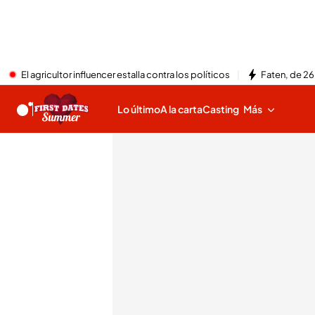
El agricultor influencer estalla contra los políticos
Faten, de 26
Lo último
A la carta
Casting
Más