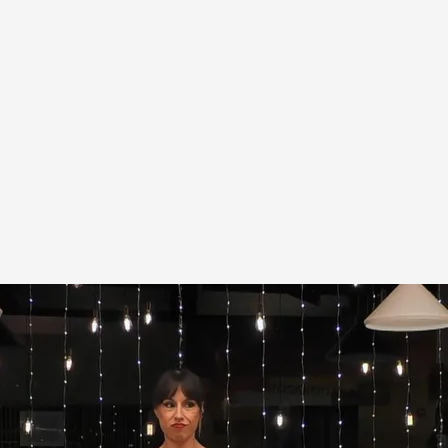
tre dos solteros de 'First Dates'
.
cuatro.com
 mismo como alguien "tradicional" y a la hora