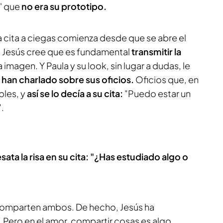
s' que
no era su prototipo.
a cita a ciegas comienza desde que se abre el
a. Jesús cree que es fundamental
transmitir la
a imagen. Y Paula y su look, sin lugar a dudas, le
s
han charlado sobre sus oficios.
Oficios que, en
ples, y
así se lo decía a su cita:
"Puedo estar un
.
ata la risa en su cita: "¿Has estudiado algo o
 comparten ambos. De hecho, Jesús ha
Pero en el amor, compartir cosas es algo