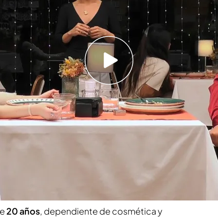
ía poner tan solo su parte: así ha ocurrido
n soltero de 'First Dates' a Carlos Sobera nada
l restaurante
diante y modelo y lleva la elegancia por
 está formando actualmente como
asesor de
sus mayores aficiones están el baloncesto y
ien
romántico y detallista
y busca a alguien
de
20 años
, dependiente de cosmética y