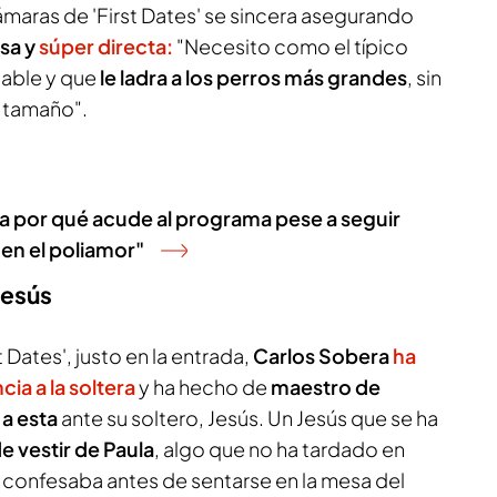
ámaras de 'First Dates' se sincera asegurando
sa y
súper directa:
"Necesito como el típico
iable y que
le ladra a los perros más grandes
, sin
 tamaño".
esa por qué acude al programa pese a seguir
en el poliamor"
 Jesús
st Dates', justo en la entrada,
Carlos Sobera
ha
cia a la soltera
y ha hecho de
maestro de
a esta
ante su soltero, Jesús. Un Jesús que se ha
de vestir de Paula
, algo que no ha tardado en
a confesaba antes de sentarse en la mesa del