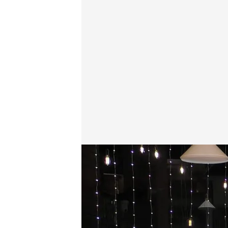
El momento de pagar la cuenta siembra la disputa en
First Dates
03 SEP 2025 - 22:49h.
Jesús se presentaba así