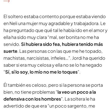
El soltero estaba contento porque estaba viendo
en Neli una mujer muy agradable y trabajadora. Le
ha preguntado que qué tal le había ido en el amor y
ella ha sido muy clara “mal, ser bonita no me ha
servido.
Si hubiera sido fea, hubiera tenido más
suerte
. Las personas con las que me he topado,
machistas, narcisistas, infieles…”. Jordi ha querido
saber si era muy celosa y ella no se lo ha negado
“
Sí, sí lo soy, lo mío no me lo toques
”.
Él también es celoso, pero si la persona se porta
bien, no tiene problemas “
la veo un poco a la
defensiva con los hombres
”. La soltera le ha
advertido de que era “un poco sargento, me