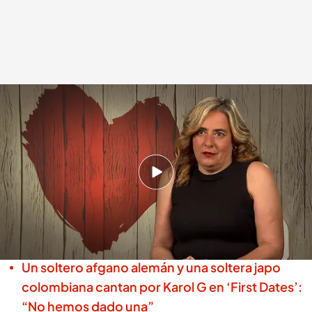
Neli, asombrada con lo que ha sentido al ver a su cita en 'First Dates'
.
Cuatro
First Dates
30 MAY 2025 - 22:15h.
Neli se queda prendada de los encantos de
Jordi nada más verle entrar en ‘First Dates’, no
te pierdas el momento
Un soltero afgano alemán y una soltera japo
colombiana cantan por Karol G en ‘First Dates’:
“No hemos dado una”