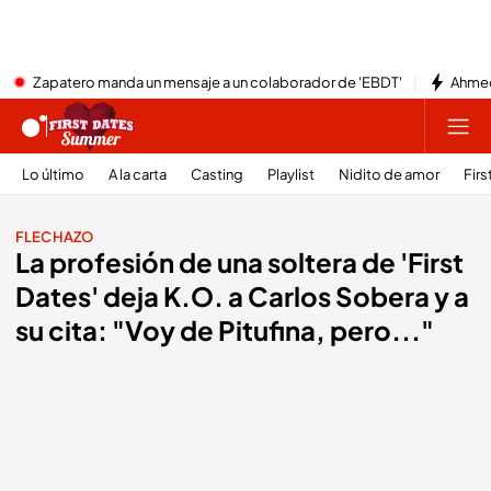
Zapatero manda un mensaje a un colaborador de 'EBDT'
Ahmed
Lo último
A la carta
Casting
Playlist
Nidito de amor
Firs
FLECHAZO
La profesión de una soltera de 'First
Dates' deja K.O. a Carlos Sobera y a
su cita: "Voy de Pitufina, pero..."