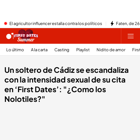
El agricultor influencer estalla contra los políticos
Faten, de 26
Lo último
A la carta
Casting
Playlist
Nidito de amor
Firs
Un soltero de Cádiz se escandaliza
con la intensidad sexual de su cita
en ‘First Dates’: "¿Como los
Nolotiles?"