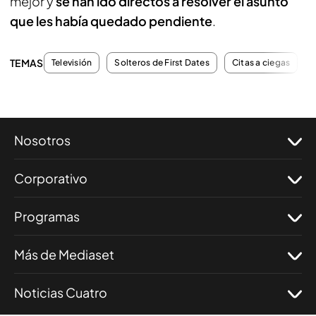
mejor y
se han ido directos a resolver el asunto
que les había quedado pendiente
.
TEMAS
Televisión
Solteros de First Dates
Citas a ciegas
Nosotros
Corporativo
Programas
Más de Mediaset
Noticias Cuatro