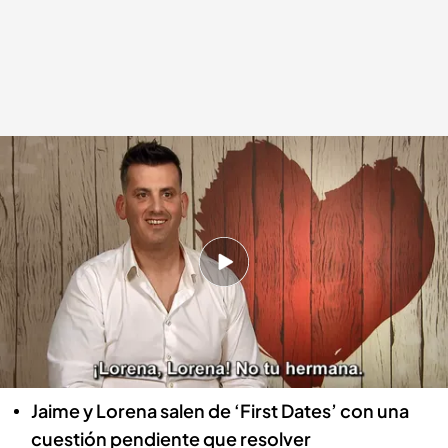
Lorena e Ismael en el momento más sexual de su cita en 'First Dates'
First Dates
23 ABR 2025 - 22:40h.
Lorena está feliz de que su cita sea un guardia
civil y no tiene tapujos a la hora de hablarle de
su fogosidad, no te pierdas el divertido
momento de ‘First Dates’
Jaime y Lorena salen de ‘First Dates’ con una
cuestión pendiente que resolver