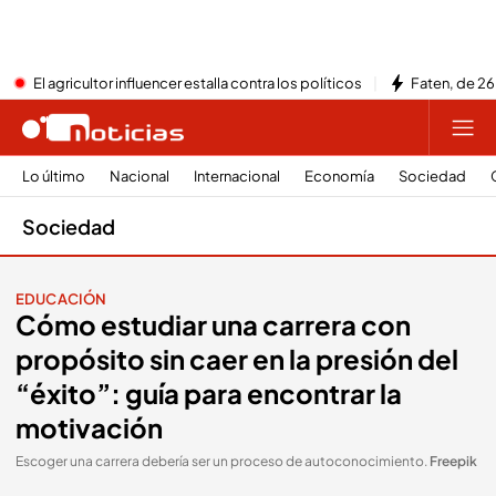
El agricultor influencer estalla contra los políticos
Faten, de 26
Lo último
Nacional
Internacional
Economía
Sociedad
Sociedad
EDUCACIÓN
Cómo estudiar una carrera con
propósito sin caer en la presión del
“éxito”: guía para encontrar la
motivación
Escoger una carrera debería ser un proceso de autoconocimiento
.
Freepik