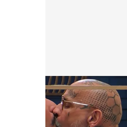
Gonzalo y Frantxu han subido la temperatura con
First Dates
16 ABR 2025 - 23:10h.
Gonzalo y Frantxu cenan