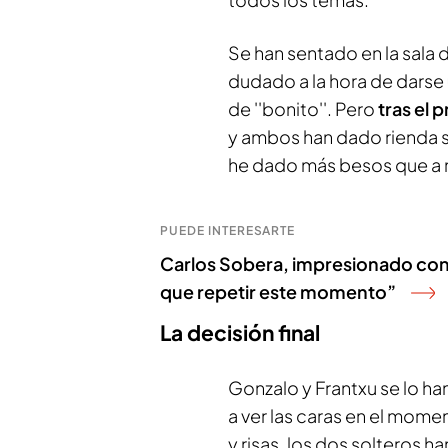
Se han sentado en la sala 
dudado a la hora de darse
de ''bonito''. Pero
tras el 
y ambos han dado rienda s
he dado más besos que a m
PUEDE INTERESARTE
Carlos Sobera, impresionado con e
que repetir este momento”
La decisión final
Gonzalo y Frantxu se lo h
a ver las caras en el mome
y risas, los dos solteros h