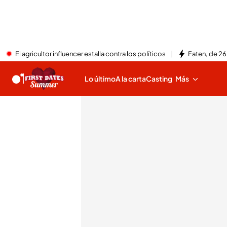
El agricultor influencer estalla contra los políticos
Faten, de 26
Lo último
A la carta
Casting
Más