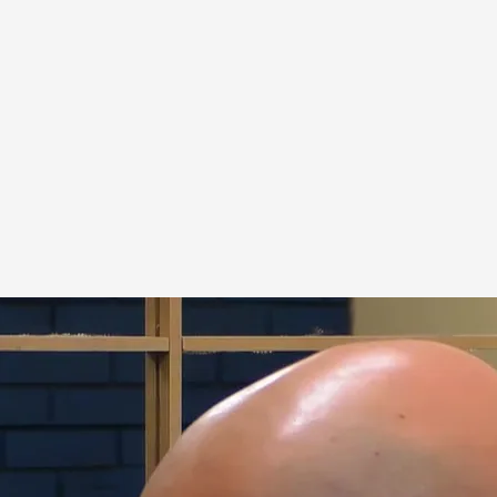
 unos besos muy apasionados
 juntos en el restaurante del amor