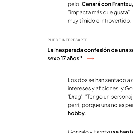
pelo.
Cenará con Frantxu
''impacta más que gusta''.
muy tímido e introvertido.
PUEDE INTERESARTE
La inesperada confesión de una solt
sexo 17 años''
Los dos se han sentado a 
intereses y aficiones, y G
'Drag': ''Tengo un personaj
perri, porque una no es perr
hobby
.
Gonzalo y Farntxu
se han l