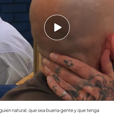
ubido la temperatura con unos besos muy
arlos Sobera con sus postres eróticos: “Son 16
ega a
'First Dates'
porque se ha cansado del
el móvil y tienes a quien quieras en la puerta de tu
quién sea en cuestión de minutos''. Además, le
que
lleva 17 años soltero
y que ya le apetece
ien.
lguien natural, que sea buena gente y que tenga