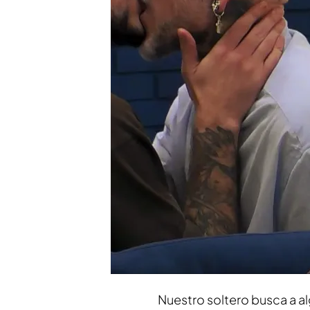
Los dos solteros han s
apasionados
Una soltera provoca a C
centímetros”
Compartir
Gonzalo
tiene 42 años y ll
''sexo fácil'': ''Enciendes 
casa o tú en la puerta de 
confiesa a Carlos Sobera 
compartir su vida con algu
Nuestro soltero busca a a