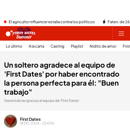
El agricultor influencer estalla contra los políticos
Faten, de 26
Lo último
A la carta
Casting
Playlist
Nidito de amor
Firs
Un soltero agradece al equipo de
'First Dates' por haber encontrado
la persona perfecta para él: "Buen
trabajo"
Gerard da las gracias al equipo de 'First Dates'
First Dates
18 DIC 2024 - 23:00h.