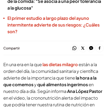
de la comida: “Se asocia a una peor tolerancia
a la glucosa"
El primer estudio a largo plazo del ayuno
intermitente advierte de sus riesgos: ¿Cuáles
son?
Compartir
En una era en la que
las dietas milagro
están a la
orden del día, la comunidad sanitaria y científica
advierte de la importancia que tiene
la hora a la
que comemos
y
qué alimentos ingerimos
en
nuestro día a día. Según informa
Ana López Pastor
en el video, la crononutrición alerta del impacto
que podría tener nuestra rutina de nutrición en