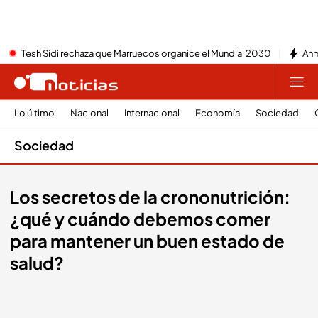
Tesh Sidi rechaza que Marruecos organice el Mundial 2030
Ahm
Lo último
Nacional
Internacional
Economía
Sociedad
Sociedad
Los secretos de la crononutrición:
¿qué y cuándo debemos comer
para mantener un buen estado de
salud?