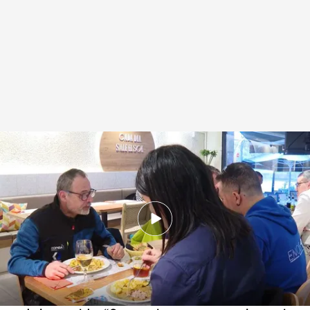
Así recomiendan los expertos hacer las comidas del día
.
IMAGEN: Gabi
Senda / Iván Sánchez
Redacción digital Noticias Cuatro
04 ABR 2025 - 18:53h.
Los horarios de ingesta influyen en la salud
cardiovascular, en el metabolismo y en el IMC
Los expertos recomiendan no retrasar la hora