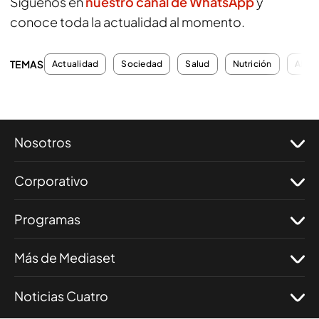
Síguenos en
nuestro canal de WhatsApp
y
conoce toda la actualidad al momento.
TEMAS
Actualidad
Sociedad
Salud
Nutrición
Alime
Nosotros
Corporativo
Programas
Más de Mediaset
Noticias Cuatro