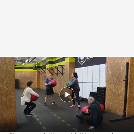
Así ayuda el ejercicio a los pacientes antes de una operación
.
IMAGEN:
Marc Saus
Redacción digital Noticias Cuatro
03 ABR 2025 - 16:49h.
El ejercicio en el domicilio, en el hospital y el
crossfit mejoran el postoperatorio de los
pacientes