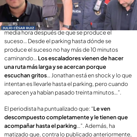
Ha asegurado que: “
Ellos dicen que estaba en
shock
y sí, estaban solos, los escaladores llegan
media hora después de que se produce el
suceso… Desde el parking hasta dónde se
produce el suceso no hay más de 10 minutos
caminando…
Los escaladores vienen de hacer
una ruta más larga y se acercan porque
escuchan gritos
… Jonathan está en shock y lo que
intentan es llevarle hasta el parking, pero cuando
aparecen ya habían pasado treinta minutos…”.
El periodista ha puntualizado que: “
Le ven
descompuesto completamente y le tienen que
acompañar hasta el parking
…”. Además, ha
matizado que, contra lo publicado anteriormente,