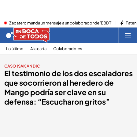
Zapatero manda un mensaje a un colaborador de 'EBDT'
Faten,
Lo último
A la carta
Colaboradores
CASO ISAK ANDIC
El testimonio de los dos escaladores
que socorrieron al heredero de
Mango podría ser clave en su
defensa: “Escucharon gritos”