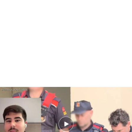
El auto de la investigación del heredero de Mango muestra una intención
de falsear una prueba: “Hubo cuatro movimientos sobre la huella”
PUEDE INTERESARTE
Hackean la cuenta de X a las hijas de José Luis
Rodríguez Zapatero