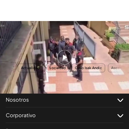
Imágenes de la detención de Jonathan Andic, heredero de Mango, por el
presunto asesinato de su padre
Toda la actualidad, en el programa completo
AQUÍ
TEMAS
Actualidad
Sociedad
Caso Isak Andic
Asesinato
Nosotros
Corporativo