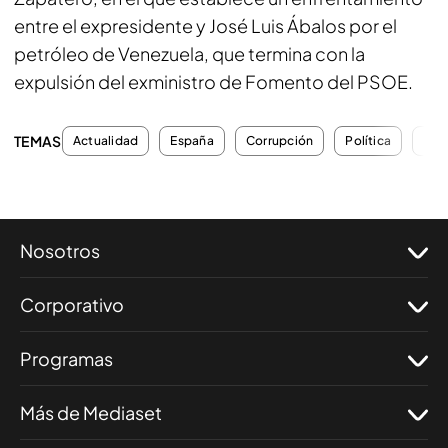
entre el expresidente y José Luis Ábalos por el
petróleo de Venezuela, que termina con la
expulsión del exministro de Fomento del PSOE.
TEMAS
Actualidad
España
Corrupción
Política
PS
Nosotros
Corporativo
Programas
Más de Mediaset