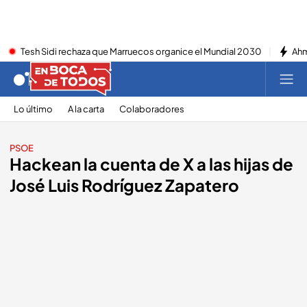
Tesh Sidi rechaza que Marruecos organice el Mundial 2030
Ahm
Lo último
A la carta
Colaboradores
PSOE
Hackean la cuenta de X a las hijas de
José Luis Rodríguez Zapatero