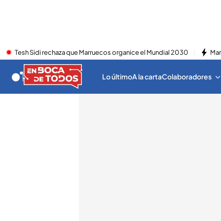
Tesh Sidi rechaza que Marruecos organice el Mundial 2030
Mar
Lo último
A la carta
Colaboradores