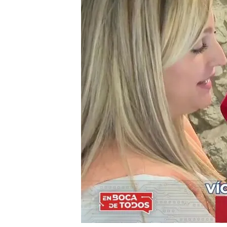
Un testimonio anónimo e
demostrar los fallos de
Una mujer, víctima de mal
fallo de las pulseras te
veces''
Compartir
La secretaria general de
dispositivos COMETA "fu
de violencia de género ha
todo es fruto de "una cam
mediática y judicial".