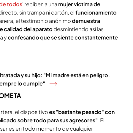
de todos
' reciben a una
mujer víctima de
directo, sin trampa ni cartón, el
funcionamiento
nera, el testimonio anónimo
demuestra
e calidad del aparato
desmintiendo así las
ca y
confesando que se siente constantemente
ltratada y su hijo: "Mi madre está en peligro.
iempre lo cumple"
 COMETA
tera, el dispositivo
es "bastante pesado" con
plicado sobre todo para sus agresores"
. El
visarles en todo momento de cualquier