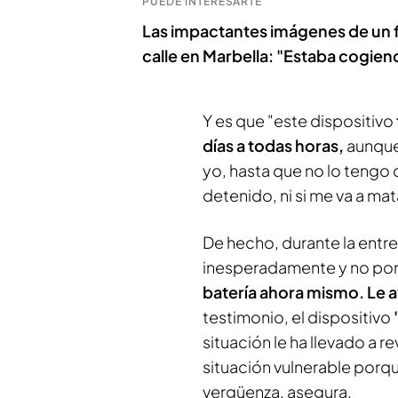
PUEDE INTERESARTE
Las impactantes imágenes de un f
calle en Marbella: "Estaba cogiend
Y es que "este dispositivo
días a todas horas,
aunque 
yo, hasta que no lo tengo de
detenido, ni si me va a mata
De hecho, durante la entre
inesperadamente y no por
batería ahora mismo. Le a
testimonio, el dispositivo
situación le ha llevado a 
situación vulnerable porqu
vergüenza, asegura.