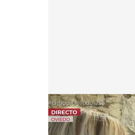
Un testimonio anónimo enseña su dispositivo CO
Alba de la Orden
Madrid, 23 SEP 2025 - 13:06h.