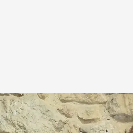
META
.
'En boca de todos'