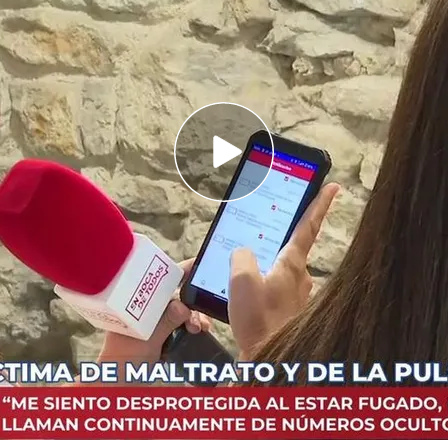
ntra en directo en 'En boca de todos' para
 su dispositivo COMETA
trato, relata el infierno que ha vivido por el
lemáticas: ''Ha quebrantado la orden más de 170
 Podemos
, Ione Belarra,
ha asegurado que
los
ncionan"
y que ninguna de las mujeres víctimas
n sido asesinadas llevándolo puesto, por lo que
paña de desinformación de la derecha política,