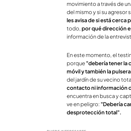
movimiento a través de una
del mismo y si su agresor
les avisa de si está cerca
todo,
por qué dirección e
información de la entrevis
En este momento, el testi
porque
"debería tener la 
móvil y también la pulsera
del jardín de su vecino to
contacto ni información 
encuentra en busca y captu
ve en peligro:
"Debería ca
desprotección total".