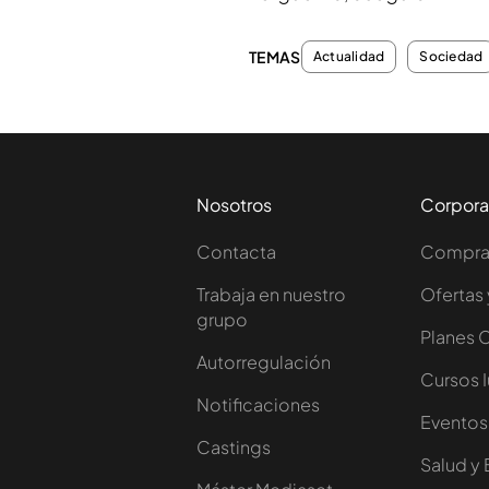
TEMAS
Actualidad
Sociedad
Nosotros
Corpora
Contacta
Comprar
Trabaja en nuestro
Ofertas 
grupo
Planes 
Autorregulación
Cursos 
Notificaciones
Eventos
Castings
Salud y 