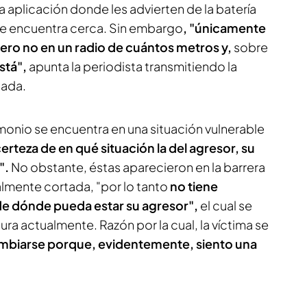
 aplicación donde les advierten de la batería
 se encuentra cerca. Sin embargo
, "únicamente
 pero no en un radio de cuántos metros y,
sobre
stá",
apunta la periodista transmitiendo la
tada.
monio se encuentra en una situación vulnerable
certeza de en qué situación la del agresor, su
".
No obstante, éstas aparecieron en la barrera
talmente cortada, "por lo tanto
no tiene
de dónde pueda estar su agresor",
el cual se
ra actualmente. Razón por la cual, la víctima se
mbiarse porque, evidentemente, siento una