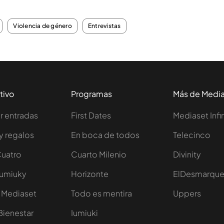
Violencia de género
Entrevistas
tivo
Programas
Más de Medi
 entradas
First Dates
Mediaset Infi
y regalos
En boca de todos
Telecinco
Cuatro
Cuarto Milenio
Divinity
Iumiuky
Horizonte
ElDesmarqu
 Mediaset
Todo es mentira
Uppers
Bienestar
Iumiuki