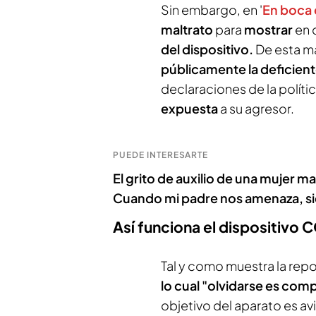
Sin embargo, en '
En boca 
maltrato
para
mostrar
en 
del dispositivo.
De esta ma
públicamente la deficient
declaraciones de la políti
expuesta
a su agresor.
PUEDE INTERESARTE
El grito de auxilio de una mujer ma
Cuando mi padre nos amenaza, s
Así funciona el dispositivo
Tal y como muestra la repor
lo cual "olvidarse es com
objetivo del aparato es a