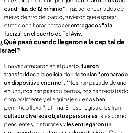
que se iban rotando porque
hubo "al menos dos
cuadrillas de 12 mínimo".
Tras ser encerrados de
nuevo dentro del barco, tuvieron que esperar
otras doce horas hasta ser
entregados "a la
fuerza" en el puerto de Tel Aviv.
¿Qué pasó cuando llegaron a la capital de
Israel?
Una vez atracaron en el puerto,
fueron
transferidos a la policía
donde
tenían "preparado
un dispositivo enorme".
"Nos han pasado de uno
en uno, nos han pasado perros, nos han registrado
corporalmente y el equipaje que nos han
permitido llevar", afirma. En ese registro
les han
quitado diversos objetos personales
tales como
pendientes, cinturones y
les entregaron un
documento para firmar su deportación:
"Que
si