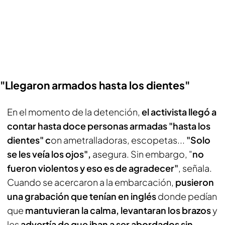
"Llegaron armados hasta los dientes"
En el momento de la detención,
el activista llegó a
contar hasta doce personas armadas "hasta los
dientes" c
on ametralladoras, escopetas...
"Solo
se les veía los ojos",
asegura. Sin embargo, "
no
fueron violentos y eso es de agradecer"
, señala.
Cuando se acercaron a la embarcación,
pusieron
una grabación que tenían en inglés
donde pedían
que
mantuvieran la calma, levantaran los brazos
y
les
advertía de que iban a ser abordados sin