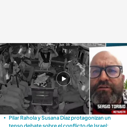
El activista Sergio Toribio estuvo en La Flotilla de la Libertad cuando fue
asaltado por Israel
.
'Todo es mentira'
Alba de la Orden
Madrid, 11 JUN 2025 - 18:52h.
Desde el asalto de la embarcación hasta su
entrega en Tel Aviv: Sergio Toribio narra todos
los detalles de la detención
Pilar Rahola y Susana Díaz protagonizan un
tenso debate sobre el conflicto de Israel: