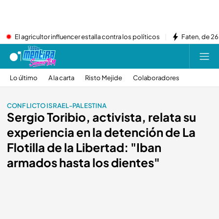
El agricultor influencer estalla contra los políticos
Faten, de 26
Lo último
A la carta
Risto Mejide
Colaboradores
CONFLICTO ISRAEL-PALESTINA
Sergio Toribio, activista, relata su
experiencia en la detención de La
Flotilla de la Libertad: "Iban
armados hasta los dientes"