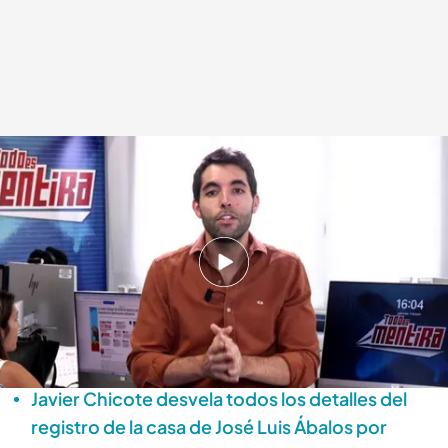
Fabián Pérez informa sobre la aclaración de la Guardia Civil
.
'Todo es
mentira'
Alba de la Orden
Madrid, 11 JUN 2025 - 17:06h.
El equipo de 'Todo es mentira' se pone en
contacto con la Guardia Civil para aclarar si se
utilizó la unidad canina en el registro de Ábalos
Javier Chicote desvela todos los detalles del
registro de la casa de José Luis Ábalos por