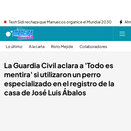
Tesh Sidi rechaza que Marruecos organice el Mundial 2030
Ahm
Lo último
A la carta
Risto Mejide
Colaboradores
La Guardia Civil aclara a 'Todo es
mentira' si utilizaron un perro
especializado en el registro de la
casa de José Luis Ábalos