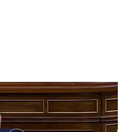
 comparecencia de Pedro Sánchez: “Mírame a los ojos, ¿Sabía algo?”
el nombre de Isabel Díaz Ayuso
, presidenta de la
ualquier intervención de izquierdas, Martínez-
ión de supervivencia y una especial “ojeriza”
:
os está por encima de la dignidad y se agarran a