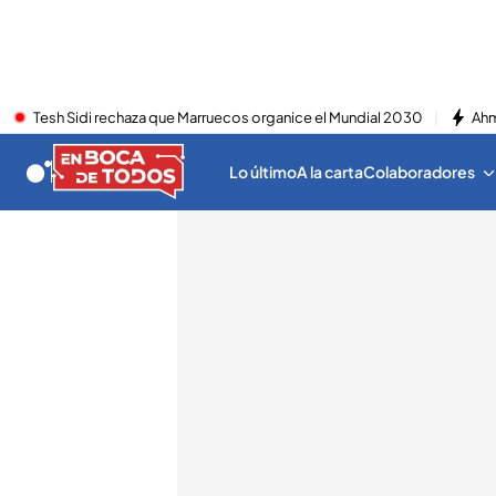
Tesh Sidi rechaza que Marruecos organice el Mundial 2030
Ahm
Lo último
A la carta
Colaboradores