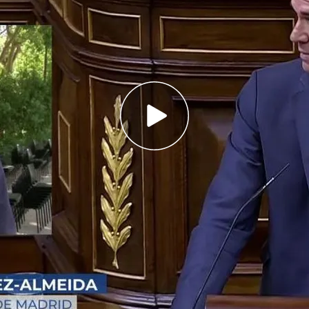
ha mostrado muy crítico ante la
idente del Gobierno tras la condena a 24 años
u mano derecha, José Luis Ábalos
la conexión en 'Código 10' tras un cara a cara
o vuelvas a nombrar a mi padre"
a, alcalde de Madrid
, ha concedido una
n
‘En boca de todos’
tan solo unos minutos
ánchez
compareciera en el Congreso de los
 ha mostrado muy crítico.