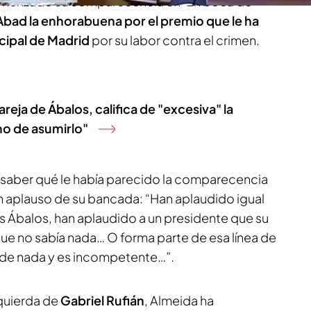
comenzado su comparecencia en ‘En boca de
bad la enhorabuena por el premio que le ha
cipal de Madrid
por su labor contra el crimen.
areja de Ábalos, califica de "excesiva" la
no de asumirlo"
 saber qué le había parecido la comparecencia
n aplauso de su bancada: “Han aplaudido igual
s Ábalos, han aplaudido a un presidente que su
que no sabía nada… O forma parte de esa línea de
 de nada y es incompetente…”.
zquierda de
Gabriel Rufián
, Almeida ha