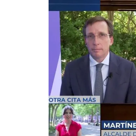
El alcalde de Madrid se 
comparecencia del pres
de prisión al que era s
Víctor Ábalos abandona 
con Claudia Montes: "N
Compartir
José Luis Martínez-Almeid
entrevista a
Nacho Abad
e
después de que Pedro S
Diputados
, con la que se