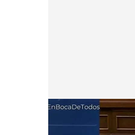
José Luis Martínez-Almeida en directo en 'En boca 
En boca de todos
24 JUN 2026 - 13:21h.