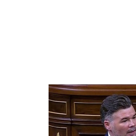
Rufián carga contra la izquierda y la derecha en la
Respecto a la
aparición d
Comunidad de Madrid, en c
Almeida alude a
una cuest
“La supervivencia para ell