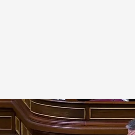
de todos'
.
cuatro.com