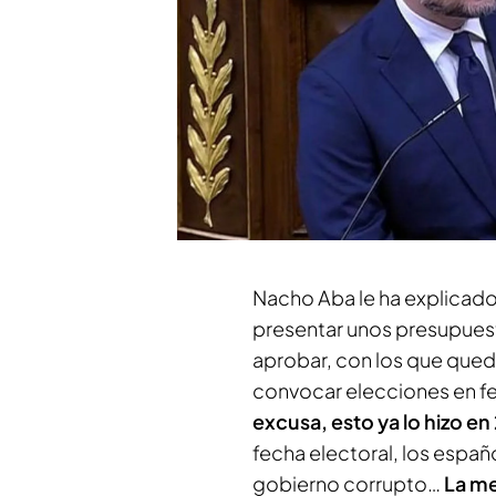
cualquier tipo de recurso
ha aprovechado para reco
de nada: “
¿De qué se ente
PUEDE INTERESARTE
'Código 10' localiza a Gertrudis Al
imputación por el 'caso Plus Ultra
Nacho Aba le ha explicado
presentar unos presupuest
aprobar, con los que qued
convocar elecciones en fe
excusa, esto ya lo hizo en
fecha electoral, los espa
gobierno corrupto…
La me