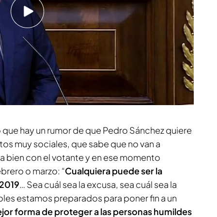
… La tienen una ojeriza especial…”. Momento que
rdar que Pedro Sánchez parece no enterarse
ra el presidente del Gobierno?
”.
cázar, la secretaria de Zapatero, tras su
'
 que hay un rumor de que Pedro Sánchez quiere
os muy sociales, que sabe que no van a
a bien con el votante y en ese momento
brero o marzo: “
Cualquiera puede ser la
 2019
… Sea cuál sea la excusa, sea cuál sea la
ñoles estamos preparados para poner fin a un
jor forma de proteger a las personas humildes