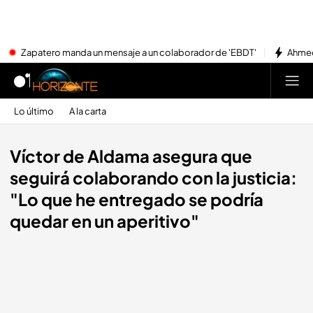
Zapatero manda un mensaje a un colaborador de 'EBDT'
Ahmed
Lo último
A la carta
Víctor de Aldama asegura que
seguirá colaborando con la justicia:
"Lo que he entregado se podría
quedar en un aperitivo"