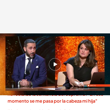
Víctor de Aldama afirma que seguirá colaborando con la justicia
.
cuatro.es
Miguel Salazar
Madrid, 22 JUN 2026 - 23:35h.
El empresario avanza en 'Horizonte' que lo que
planea contar es "mucho" y "contundente"
Víctor de Aldama, a lágrima viva al narrar cómo
ha recibido la sentencia del Supremo: "En ese
momento se me pasa por la cabeza mi hija"