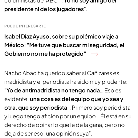
columnistas de ‘ABC’…
Yo no soy amigo del
presidente ni de los jugadores
”.
PUEDE INTERESARTE
Isabel Díaz Ayuso, sobre su polémico viaje a
México: "Me tuve que buscar mi seguridad, el
Gobierno no me ha protegido”
Nacho Abad ha querido saber si Cañizares es
madridista y el periodista ha sido muy prudente:
“
Yo de antimadridista no tengo nada
… Eso es
evidente,
una cosa es del equipo que yo sea y
otra, que soy periodista
… Primero soy periodista
y luego tengo afición por un equipo… Él está en su
derecho de opinar lo que le de la gana, pero no
deja de ser eso, una opinión suya”.