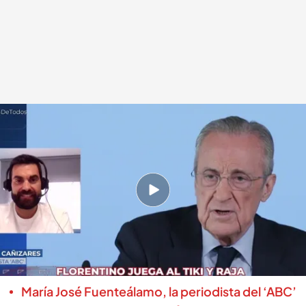
Rubén Cañizares, periodista deportivo de 'ABC'
.
cuatro.com
En boca de todos
13 MAY 2026 - 14:29h.
Manu Carreño responde a las críticas de
Florentino Pérez: “¿Qué necesidad tiene de
convocar elecciones? ¿Alguien estaba
cuestionando su mandato?”
María José Fuenteálamo, la periodista del ‘ABC’