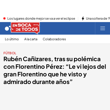
Los lugares donde mejor se va a ver el eclipse
Una soltera de '
Lo último
A la carta
Colaboradores
FÚTBOL
Rubén Cañizares, tras su polémica
con Florentino Pérez: “Le vi lejos del
gran Florentino que he visto y
admirado durante años”