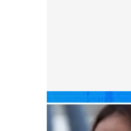
Alfredo Arrién da las explicaciones sobre la rectific
Alba de la Orden
Madrid, 10 FEB 2026 - 18:12h.