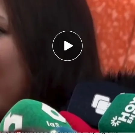
y decide continuar con el proceso. Alfredo
plica cómo ha afectado esto a su defensa
liaá explica por qué retira su acusación por
go Errejón: "Ha tenido un ataque de ansiedad
os de Plaza Castilla,
Elisa Mouliaá
ha anunciado
rá con el procedimiento por abuso sexual
ificando sus palabras emitidas en un
sociales.
n
, quien se mostró disconforme en el programa