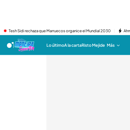
Tesh Sidi rechaza que Marruecos organice el Mundial 2030
Ahm
Lo último
A la carta
Risto Mejide
Más