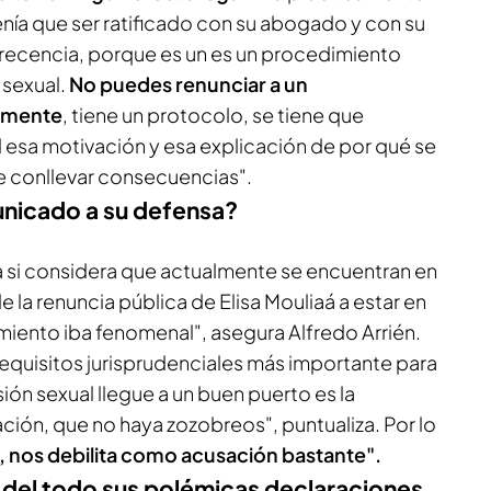
nía que ser ratificado con su abogado y con su
ecencia, porque es un es un procedimiento
 sexual.
No puedes renunciar a un
emente
, tiene un protocolo, se tiene que
l esa motivación y esa explicación de por qué se
e conllevar consecuencias".
nicado a su defensa?
a si considera que actualmente se encuentran en
 la renuncia pública de Elisa Mouliaá a estar en
miento iba fenomenal", asegura Alfredo Arrién.
requisitos jurisprudenciales más importante para
ón sexual llegue a un buen puerto es la
ación, que no haya zozobreos", puntualiza. Por lo
 nos debilita como acusación bastante".
 del todo sus polémicas declaraciones