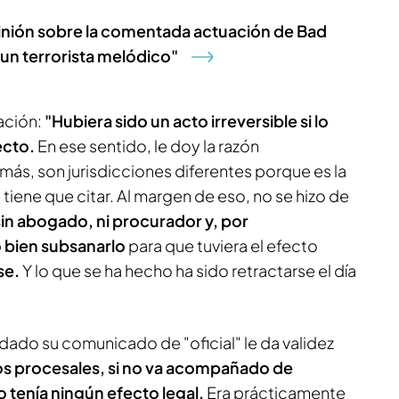
pinión sobre la comentada actuación de Bad
un terrorista melódico"
ación:
"Hubiera sido un acto irreversible si lo
ecto.
En ese sentido, le doy la razón
ás, son jurisdicciones diferentes porque es la
 tiene que citar. Al margen de eso, no se hizo de
sin abogado, ni procurador y, por
o bien subsanarlo
para que tuviera el efecto
se.
Y lo que se ha hecho ha sido retractarse el día
tildado su comunicado de "oficial" le da validez
os procesales, si no va acompañado de
 tenía ningún efecto legal.
Era prácticamente