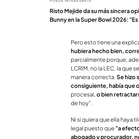
PUEDE INTERESARTE
Risto Mejide da su más sincera o
Bunny en la Super Bowl 2026: "Es 
Pero esto tiene una explic
hubiera hecho bien, corr
parcialmente porque, adem
LCRIM, no la LEC, la que se
manera correcta.
Se hizo 
consiguiente, había que 
procesal,
o bien retractar
de hoy".
Ni si quiera que ella haya 
legal puesto que
"a efect
abogado y procurador, no