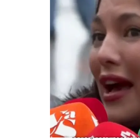
Elisa Mouliaá rectifica 
Arrién, su abogado, ex
El abogado de Elisa Mou
abuso sexual contra Íñi
recientemente"
Compartir
A las puertas de los juzgad
a los medios que
continua
contra Íñigo Errejón,
rect
comunicado en sus redes 
Su abogado
Alfredo Arrié