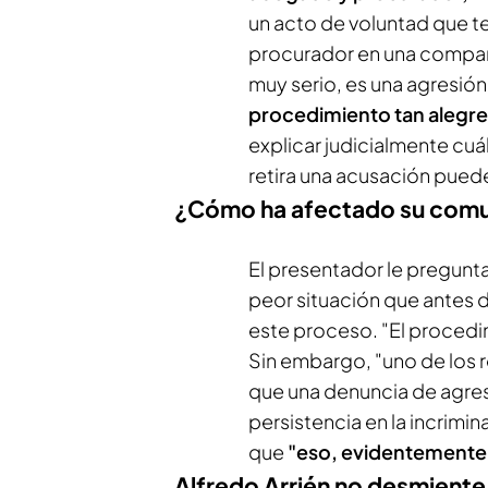
un acto de voluntad que te
procurador en una compar
muy serio, es una agresión
procedimiento tan alegr
explicar judicialmente cuá
retira una acusación pued
¿Cómo ha afectado su comu
El presentador le pregunt
peor situación que antes de
este proceso. "El procedi
Sin embargo, "uno de los 
que una denuncia de agresi
persistencia en la incrimin
que
"eso, evidentemente,
Alfredo Arrién no desmiente