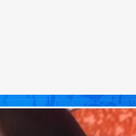
ación de Elisa Mouliaá
.
'Todo es mentira'