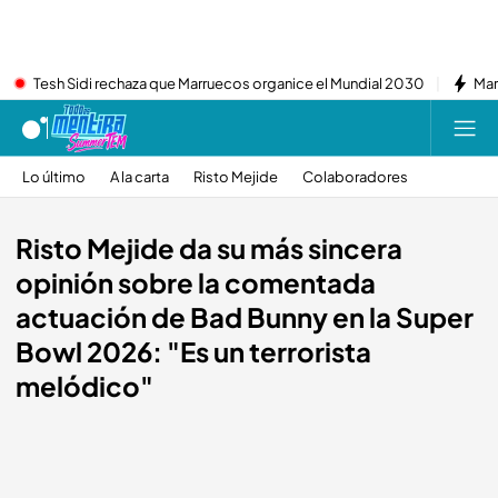
Tesh Sidi rechaza que Marruecos organice el Mundial 2030
Mar
Lo último
A la carta
Risto Mejide
Colaboradores
Risto Mejide da su más sincera
opinión sobre la comentada
actuación de Bad Bunny en la Super
Bowl 2026: "Es un terrorista
melódico"