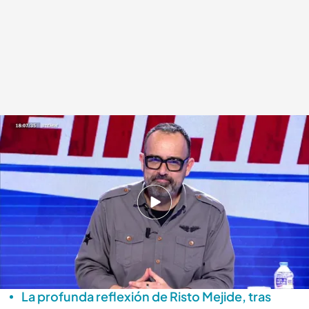
Risto Mejide no da crédito con la opinión de sus compañeros
.
'Todo es
mentira'
Alba de la Orden
Madrid, 09 FEB 2026 - 19:29h.
El presentador de 'Todo es mentira', en contra
de las opiniones de sus compañeros sobre la
actuación del puertorriqueño en la Super Bowl
La profunda reflexión de Risto Mejide, tras