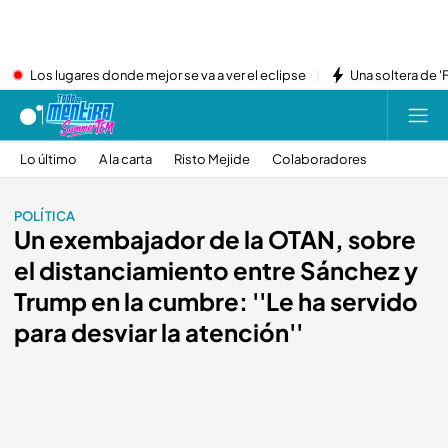
Los lugares donde mejor se va a ver el eclipse
Una soltera de '
Lo último
A la carta
Risto Mejide
Colaboradores
POLÍTICA
Un exembajador de la OTAN, sobre
el distanciamiento entre Sánchez y
Trump en la cumbre: ''Le ha servido
para desviar la atención''