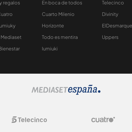
y regalos
En boca de todos
Telecinco
Cuatro
Cuarto Milenio
Divinity
Iumiuky
Horizonte
ElDesmarqu
 Mediaset
Todo es mentira
Uppers
Bienestar
Iumiuki