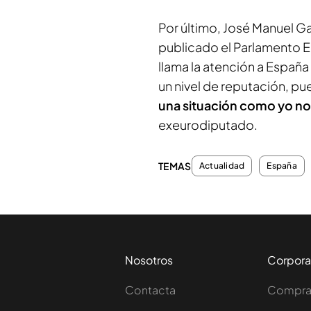
Por último, José Manuel G
publicado el Parlamento E
llama la atención a Españ
un nivel de reputación, p
una situación como yo no
exeurodiputado.
TEMAS
Actualidad
España
Nosotros
Corpora
Contacta
Comprar