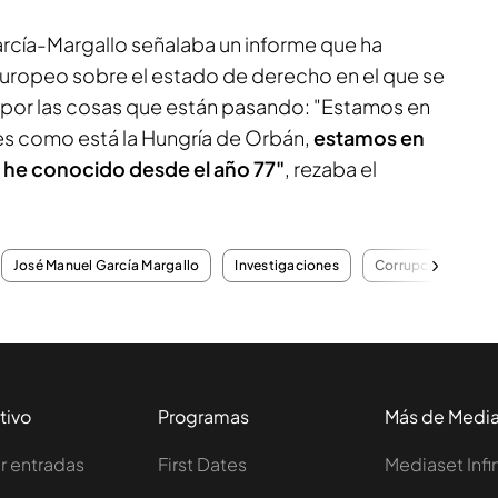
arcía-Margallo señalaba un informe que ha
uropeo sobre el estado de derecho en el que se
a por las cosas que están pasando: "Estamos en
ues como está la Hungría de Orbán,
estamos en
 he conocido desde el año 77"
, rezaba el
José Manuel García Margallo
Investigaciones
Corrupción
C
tivo
Programas
Más de Medi
 entradas
First Dates
Mediaset Infi