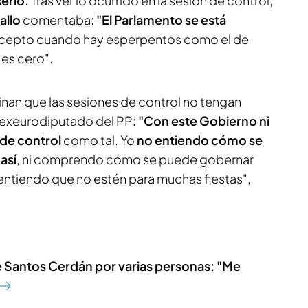
erio.
Tras ver lo ocurrido en la sesión de control,
allo
comentaba:
"El Parlamento se está
xcepto cuando hay esperpentos como el de
 es cero".
inan que las sesiones de control no tengan
 exeurodiputado del PP:
"Con este Gobierno ni
 de control
como tal. Yo
no entiendo cómo se
así
, ni comprendo cómo se puede gobernar
 entiendo que no estén para muchas fiestas",
e Santos Cerdán por varias personas: "Me