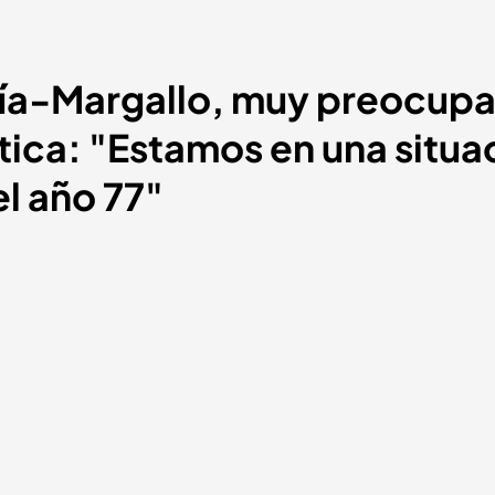
ía-Margallo, muy preocupa
ítica: "Estamos en una situa
l año 77"