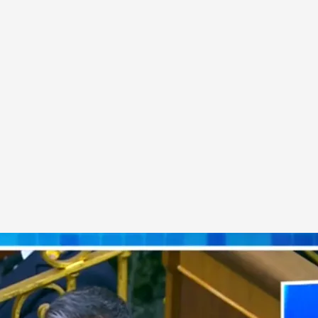
s Exteriores
.
cuatro.com