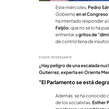
Este miércoles,
Pedro Sá
Gobierno
en el Congreso
ha intentado responder a l
Feijóo
, que no se lo ha pu
enfrentar a
gritos de "dimi
de control llena de insulto
PUEDE INTERESARTE
¿Hay peligro de una escalada nuclea
Gutierrez, experta en Oriente Me
"El Parlamento se está degr
Además, se ha conocido qu
de los socialistas,
Esther 