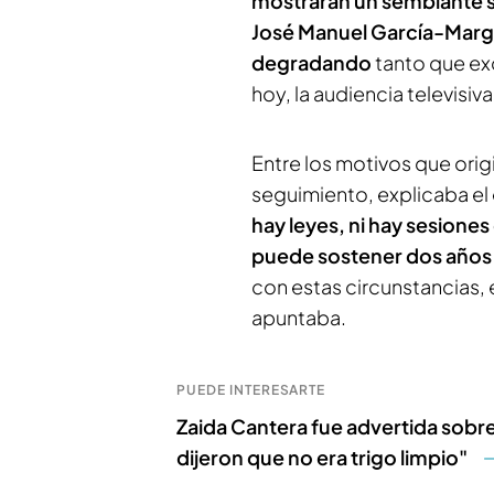
mostraran un semblante s
José Manuel García-Marg
degradando
tanto que e
hoy, la audiencia televisiva
Entre los motivos que orig
seguimiento, explicaba el
hay leyes, ni hay sesiones
puede sostener dos años 
con estas circunstancias,
apuntaba.
PUEDE INTERESARTE
Zaida Cantera fue advertida sobr
dijeron que no era trigo limpio"