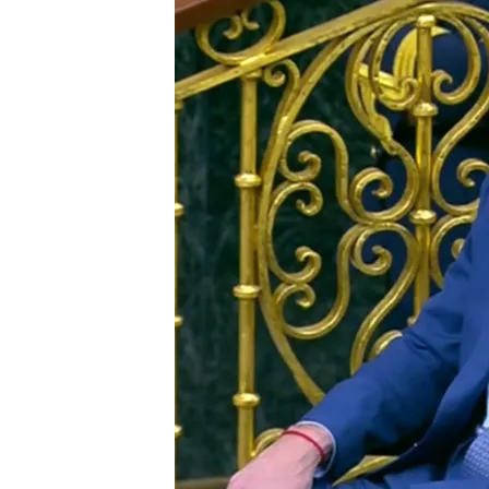
¡Tensión en el Congreso
atención de la presiden
Santiago Abascal se va 
Pedro Sánchez y este le
Compartir
Los
informes de la UCO
ha
mordidas y comisiones
qu
tres del partido,
Santos C
de esta gran trama,
José L
Pedro Sánchez en una sit
principales socios del Gob