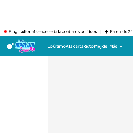
El agricultor influencer estalla contra los políticos
Faten, de 26
Lo último
A la carta
Risto Mejide
Más