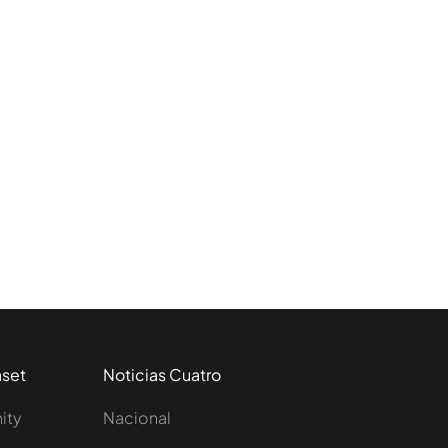
aso Koldo
aset
Noticias Cuatro
nity
Nacional