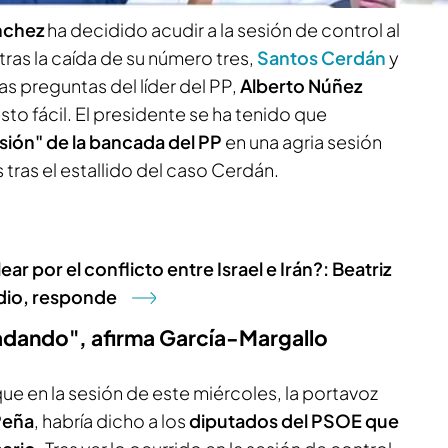
nchez
ha decidido acudir a la sesión de control al
tras la caída de su número tres,
Santos Cerdán
y
as preguntas del líder del PP,
Alberto Núñez
esto fácil. El presidente se ha tenido que
sión" de la bancada del PP
en una agria sesión
s tras el estallido del caso Cerdán.
r por el conflicto entre Israel e Irán?: Beatriz
dio, responde
adando", afirma García-Margallo
e en la sesión de este miércoles, la portavoz
Peña
, habría dicho a los
diputados del PSOE que