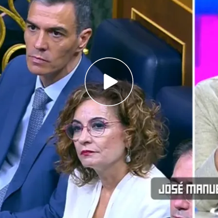
!: gritos de "Sánchez dimisión" y toques de
ta Francisca Armengol en la sesión de control
del hemiciclo sin escuchar la respuesta de
 afea "falta de respeto"
n sacado a la luz un
gran entramado de
e han dejado al PSOE muy tocado. El número
erdán,
ha tenido que dimitir y los protagonistas
uis Ábalos, Koldo y Santos Cerdán
ha situado a
uación política muy complicada.
Además, los
ierno, están presionando al Ejecutivo.