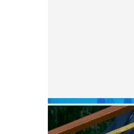
José Manuel García-Margallo, exministro de Asunto
Miguel Barroso
18 JUN 2025 - 16:38h.