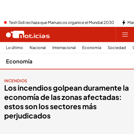
Tesh Sidi rechaza que Marruecos organice el Mundial 2030
Mar
Lo último
Nacional
Internacional
Economía
Sociedad
Economía
INCENDIOS
Los incendios golpean duramente la
economía de las zonas afectadas:
estos son los sectores más
perjudicados