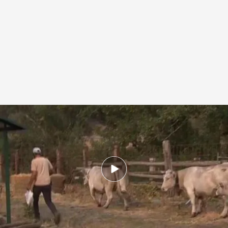
La ganadería extensiva no tiene alimento
.
IMAGEN: Noticias Cuatro
Redacción digital Noticias Cuatro
19 AGO 2025 - 16:29h.
El sector primario pide ayudas urgentes ante la
gravedad de los daños y la falta de cobertura
de los seguros