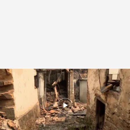
Casa de la aldea de San Vicente, en San Martín de Vadeorras, Ourense,
completamente destruidas por los incendios
.
Noticias Cuatro
Redacción digital Noticias Cuatro
18 AGO 2025 - 17:08h.
Actualizado a las 17:08h.
Solo en la provincia de Ourense hay nueve
incendios activos y más de 60.000 hectáreas