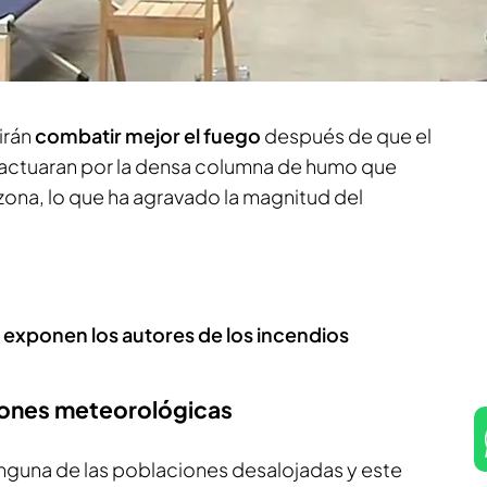
bria
, según se ha informado el Centro de
ntegrado (Cecopi) de Zamora.
Informa Marta
irán
combatir mejor el fuego
después de que el
 actuaran por la densa columna de humo que
a zona, lo que ha agravado la magnitud del
exponen los autores de los incendios
ciones meteorológicas
inguna de las poblaciones desalojadas y este