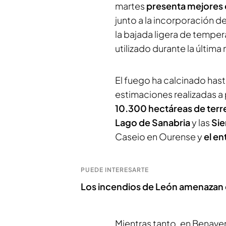
martes
presenta mejores 
junto a la incorporación d
la bajada ligera de temper
utilizado durante la última
El fuego ha calcinado hasta
estimaciones realizadas a 
10.300 hectáreas de ter
Lago de Sanabria
y las
Sie
Caseio en Ourense y
el en
PUEDE INTERESARTE
Los incendios de León amenazan e
Mientras tanto, en Benaven