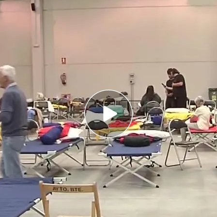
:16h.
e han incorporado este martes por la mañana
Porto (Zamora), que afecta también a las
y León
os 40 focos en España, mientras se intensifica
y de otras CCAA
 han incorporado este martes por la mañana al
o (Zamora)
, que
afecta también a las provincias
mantiene
desalojadas diez localidades del