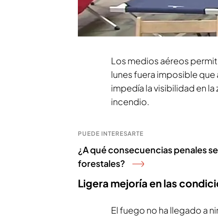
entorno del Lago de Sana
Coordinación Operativa I
Ropero
.
Los medios aéreos permit
lunes fuera imposible que
impedía la visibilidad en l
incendio.
PUEDE INTERESARTE
¿A qué consecuencias penales se 
forestales?
Ligera mejoría en las condi
El fuego no ha llegado a n