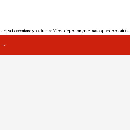
ed, subsahariano y su drama: "Si me deportan y me matan puedo morir tra
s