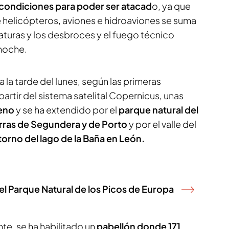
condiciones para poder ser atacad
o, ya que
e helicópteros, aviones e hidroaviones se suma
aturas y los desbroces y el fuego técnico
 noche.
 la tarde del lunes, según las primeras
partir del sistema satelital Copernicus, unas
reno
y se ha extendido por el
parque natural del
rras de Segundera y de Porto
y por el valle del
torno del lago de la Baña en León.
l Parque Natural de los Picos de Europa
te, se ha habilitado un
pabellón donde 171