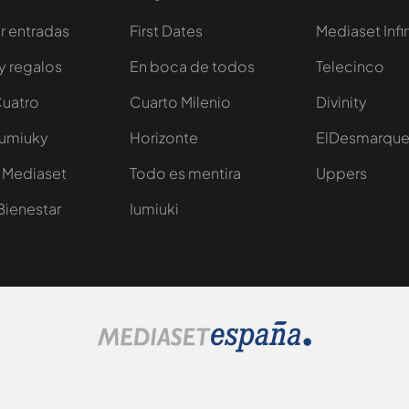
 entradas
First Dates
Mediaset Infi
y regalos
En boca de todos
Telecinco
Cuatro
Cuarto Milenio
Divinity
Iumiuky
Horizonte
ElDesmarqu
 Mediaset
Todo es mentira
Uppers
Bienestar
Iumiuki