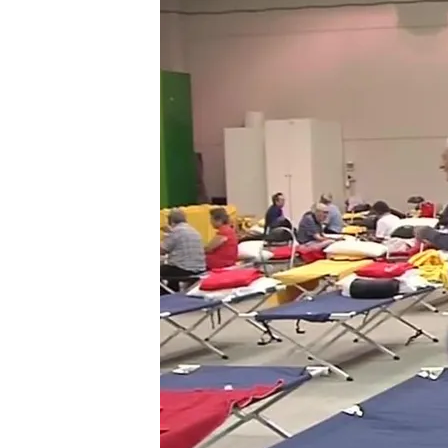
Redacción digital Noticias Cuatro
19 AGO 2025 - 15:14h.
Actualizado a las 15
Quince medios aéreos s
al incendio forestal de 
provincias de Ourense 
El fuego mantiene activ
la ayuda internacional 
Compartir
Quince medios aéreos
se
incendio forestal de Port
de Ourense y León y
que 