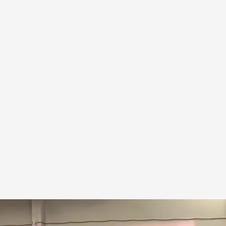
nocta en el polideportivo de Benavente, Zamora
.
Noticias Cuatro