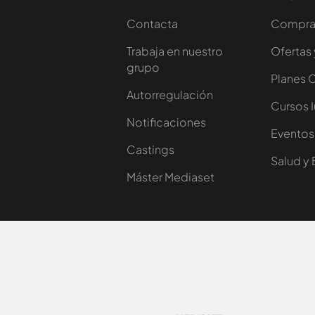
Contacta
Comprar
Trabaja en nuestro
Ofertas 
grupo
Planes 
Autorregulación
Cursos 
Notificaciones
Eventos
Castings
Salud y 
Máster Mediaset