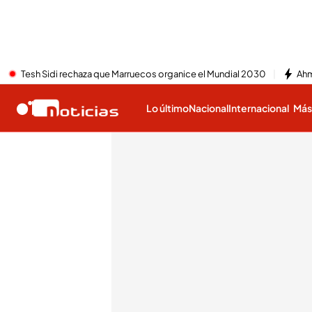
Tesh Sidi rechaza que Marruecos organice el Mundial 2030
Ahm
Lo último
Nacional
Internacional
Má