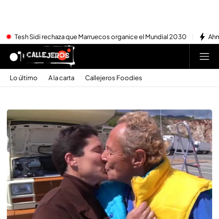
Tesh Sidi rechaza que Marruecos organice el Mundial 2030
Ahm
Lo último
A la carta
Callejeros Foodies