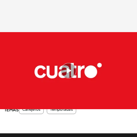
cuatro.com
07 JUL 2012 - 01:05h.
Compartir
El corte de pelo de moda en La Navidad
TEMAS
Callejeros
Temporadas