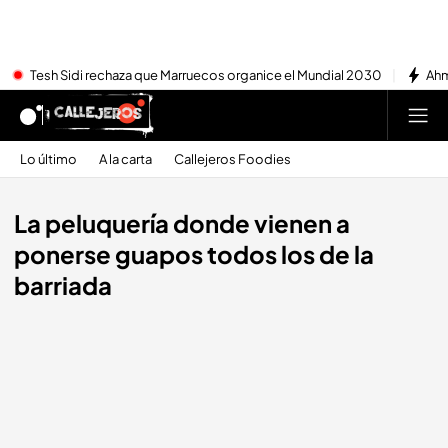
Tesh Sidi rechaza que Marruecos organice el Mundial 2030
Ahm
Lo último
A la carta
Callejeros Foodies
La peluquería donde vienen a
ponerse guapos todos los de la
barriada