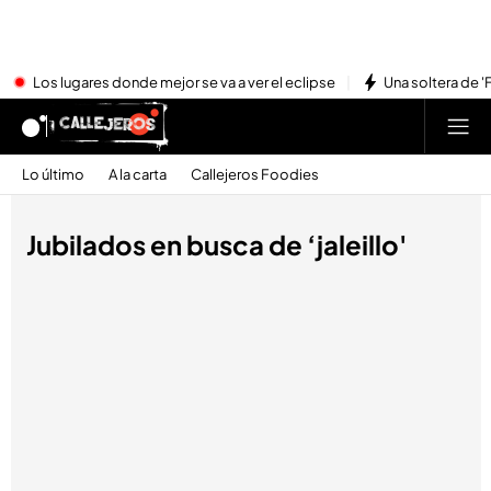
Los lugares donde mejor se va a ver el eclipse
Una soltera de '
Lo último
A la carta
Callejeros Foodies
Jubilados en busca de ‘jaleillo'