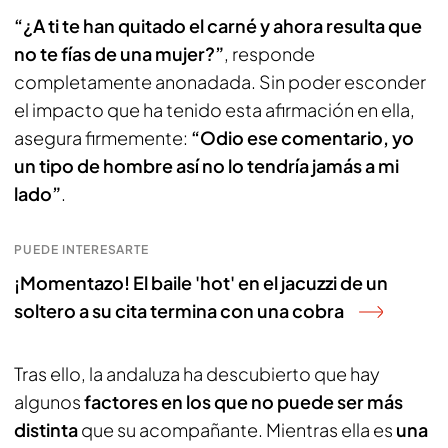
“¿A ti te han quitado el carné y ahora resulta que
no te fías de una mujer?”
, responde
completamente anonadada. Sin poder esconder
el impacto que ha tenido esta afirmación en ella,
asegura firmemente:
“Odio ese comentario, yo
un tipo de hombre así no lo tendría jamás a mi
lado”
.
PUEDE INTERESARTE
¡Momentazo! El baile 'hot' en el jacuzzi de un
soltero a su cita termina con una cobra
Tras ello, la andaluza ha descubierto que hay
algunos
factores en los que no puede ser más
distinta
que su acompañante. Mientras ella es
una