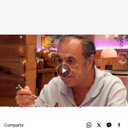
'First Dates'
.
cuatro.com
First Dates
07 JUL 2026 - 23:30h.
Descubre la cita de Antonio y Elena al
completo en ‘First Dates’
Todos los programas de 'First Dates' al
completo en Mediaset Infinity
Compartir