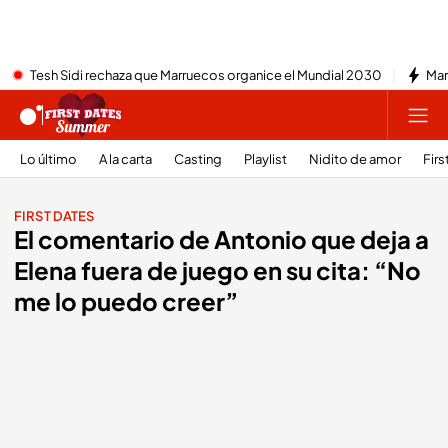
Tesh Sidi rechaza que Marruecos organice el Mundial 2030
Mar
Lo último
A la carta
Casting
Playlist
Nidito de amor
Firs
FIRST DATES
El comentario de Antonio que deja a
Elena fuera de juego en su cita: “No
me lo puedo creer”