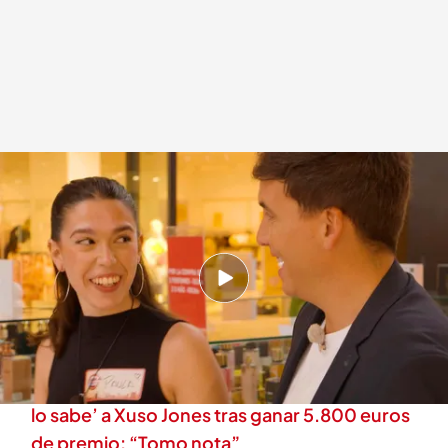
Dale al play y disfruta del momentazo de la concursante de 'Lo sabe, no lo
sabe'
.
cuatro.com
Lo sabe, no lo sabe
27 MAY 2026 - 19:15h.
Dale al play y disfruta del momentazo de la
concursante de 'Lo sabe, no lo sabe'
La promesa de un concursante de ‘Lo sabe, no
lo sabe’ a Xuso Jones tras ganar 5.800 euros
de premio: “Tomo nota”