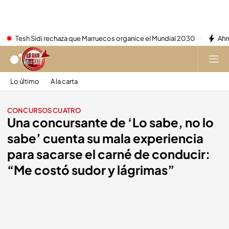
Tesh Sidi rechaza que Marruecos organice el Mundial 2030
Ahm
Lo último
A la carta
CONCURSOS CUATRO
Una concursante de ‘Lo sabe, no lo
sabe’ cuenta su mala experiencia
para sacarse el carné de conducir:
“Me costó sudor y lágrimas”