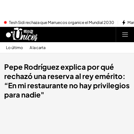
Tesh Sidi rechaza que Marruecos organice el Mundial 2030
Mar
Lo último
A la carta
Pepe Rodríguez explica por qué
rechazó una reserva al rey emérito:
“En mi restaurante no hay privilegios
para nadie"