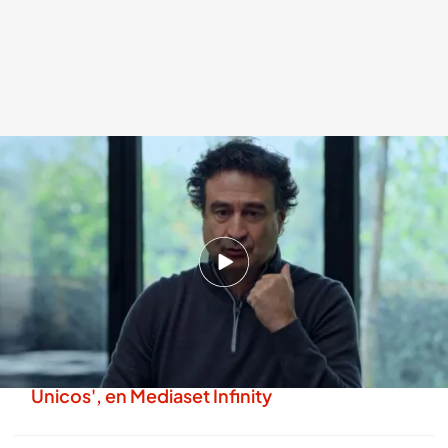
Pepe Rodríguez
.
cuatro.com
Practica Cuatro
14 MAY 2026 - 00:40h.
Pepe Rodríguez cuenta cómo rechazó dar
mesa al rey emérito por tener el restaurante
lleno
Todos los programas completos de '100%
Únicos', en Mediaset Infinity