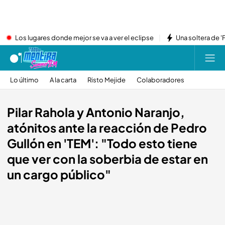
Los lugares donde mejor se va a ver el eclipse
Una soltera de '
Lo último
A la carta
Risto Mejide
Colaboradores
Pilar Rahola y Antonio Naranjo,
atónitos ante la reacción de Pedro
Gullón en 'TEM': "Todo esto tiene
que ver con la soberbia de estar en
un cargo público"