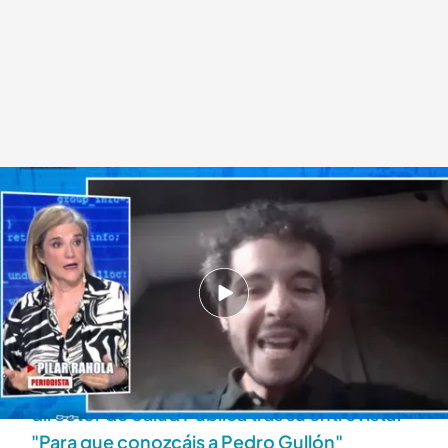
Pilar Rahola y Antonio Naranjo
.
Cuatro.com
Lara Guerra
12 MAY 2026 - 17:25h.
Disfruta al completo de todos los programas
de 'Todo es mentira'
Risto Mejide muestra la explosiva reacción del
director de Salud Pública tras su entrevista:
"Para que conozcáis a Pedro Gullón"