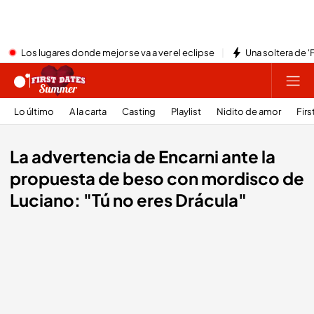
Los lugares donde mejor se va a ver el eclipse
Una soltera de '
Lo último
A la carta
Casting
Playlist
Nidito de amor
Firs
La advertencia de Encarni ante la
propuesta de beso con mordisco de
Luciano: "Tú no eres Drácula"