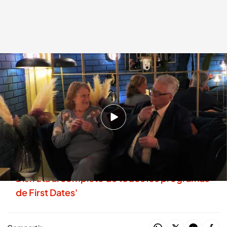
Encarni y Luciano
.
Cuatro.com
Lara Guerra
12 MAY 2026 - 00:00h.
¡Sube la temperatura! El sensual baile de una
soltera gogó que desata la pasión de su cita:
“Muy sexy”
Disfruta al completo de todos los programas
de First Dates'