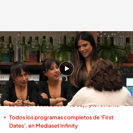
Vicen lee las energías de las camareras
.
'First Dates'
First Dates
08 ABR 2026 - 23:45h.
Vicen recomienda hacer una limpieza
energética en el restaurante
El enfado de una soltera por las preguntas de
su cita en 'First Dates': "Yo cojo y le reviento"
Todos los programas completos de 'First
Dates', en Mediaset Infinity