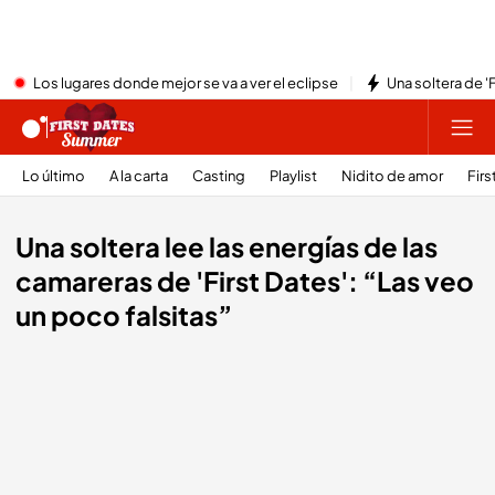
Los lugares donde mejor se va a ver el eclipse
Una soltera de '
Lo último
A la carta
Casting
Playlist
Nidito de amor
Firs
Una soltera lee las energías de las
camareras de 'First Dates': “Las veo
un poco falsitas”