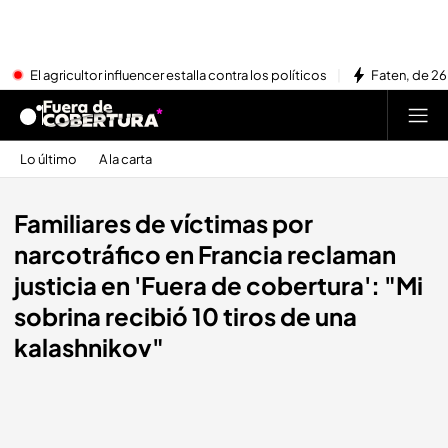
El agricultor influencer estalla contra los políticos
Faten, de 26
Lo último
A la carta
Familiares de víctimas por
narcotráfico en Francia reclaman
justicia en 'Fuera de cobertura': "Mi
sobrina recibió 10 tiros de una
kalashnikov"