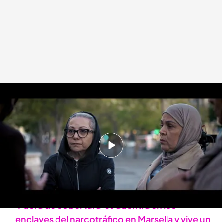
Familiares de víctimas por narcotráfico
.
Cuatro.com
Lara Guerra
17 MAR 2026 - 00:40h.
Alejandra Andrade descubre escalofriantes
testimonios de madres que han perdido a sus
hijos: "Apuñalaron a mi hija"
'Fuera de cobertura' se adentra en los
enclaves del narcotráfico en Marsella y vive un