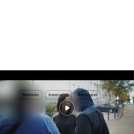
Alejandra Andrade entrevista a un grupo de narcotraficantes de Marsella:
"O muero o voy a la cárcel, ese es el juego"
TEMAS
Televisión
Asesinatos
Reportajes
Nosotros