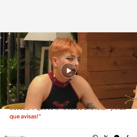
Soltero de 'FD'
.
Cuatro.com
First Dates
24 FEB 2026 - 23:00h.
Un soltero de 'First Dates' conoce a Aurelio, un
joven de Venezuela de 28 años
Una soltera de 'First Dates' paraliza su cita al
descubrir que se le ha salido una teta: "¡Anda
que avisas!"