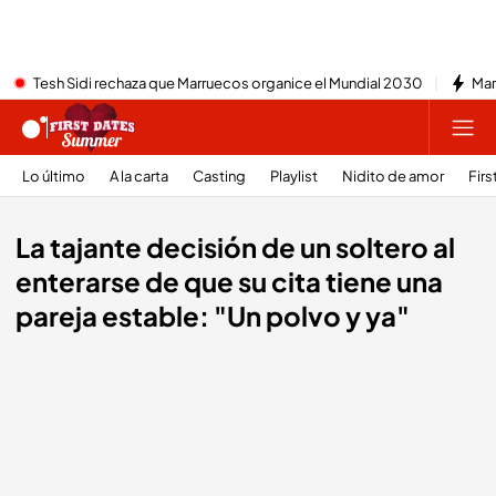
Tesh Sidi rechaza que Marruecos organice el Mundial 2030
Mar
Lo último
A la carta
Casting
Playlist
Nidito de amor
Firs
La tajante decisión de un soltero al
enterarse de que su cita tiene una
pareja estable: "Un polvo y ya"