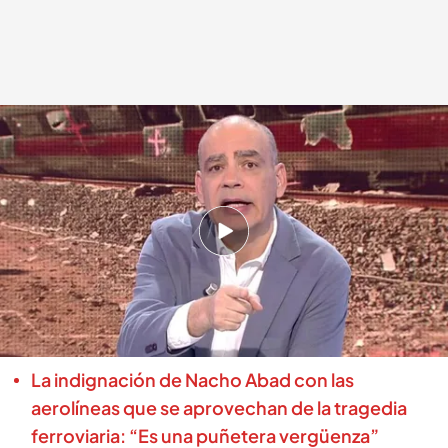
Nacho Abad se dirige al ministro Óscar Puente
.
Mediaset España
En boca de todos
21 ENE 2026 - 11:14h.
Nacho Abad ha querido mandar un mensaje al
ministro de Transporte en 'En boca de todos':
"A Óscar Puente le importó un pimiento. Ni los
escuchó"
La indignación de Nacho Abad con las
aerolíneas que se aprovechan de la tragedia
ferroviaria: “Es una puñetera vergüenza”