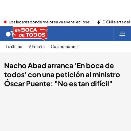
Los lugares donde mejor se va a ver el eclipse
El CNI alerta del
Lo último
A la carta
Colaboradores
Nacho Abad arranca 'En boca de
todos' con una petición al ministro
Óscar Puente: "No es tan difícil"