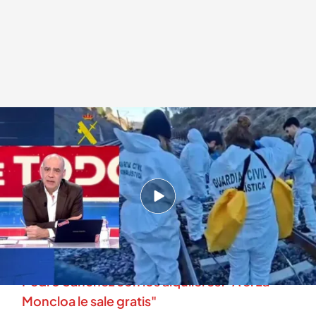
Nacho Abad hace una reflexión en 'En boca de todos'
.
Mediaset España
En boca de todos
19 ENE 2026 - 11:06h.
Nacho Abad ha hablado de la tragedia en
Córdoba: "Es un día terrible"
Nacho Abad se pronuncia sobre la medida de
Pedro Sánchez con los alquileres: "A él La
Moncloa le sale gratis"