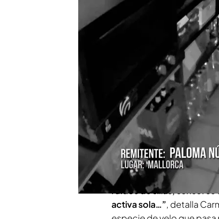
El impactante vídeo del
explicación científica"
Compartir
Iker Jiménez y Carmen Po
vídeo que ha sido enviad
‘Cuarto Milenio’
llamada P
que ha captado la cámara
lo que se ve,
pide una exp
“Ella dice que ha notado s
ruidos de sillas, sensores
activa sola…”
, detalla Car
especie de velo que pasa 