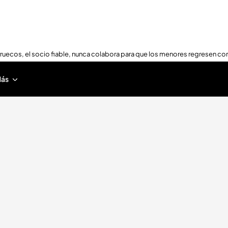
ruecos, el socio fiable, nunca colabora para que los menores regresen con
ás