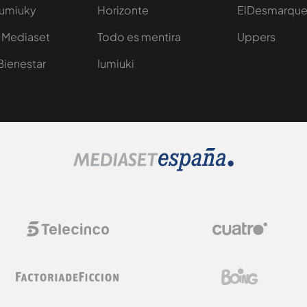
Iumiuky
Horizonte
ElDesmarqu
 Mediaset
Todo es mentira
Uppers
Bienestar
Iumiuki