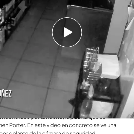
 cielo de Valencia donde sucede algo "sin
rter
analizan en la sección
‘Mystery News’
un
o desde
Mallorca
por una
espectadora de
aloma Núñez. En las imágenes, se muestra
lo
 de seguridad de un local.
Ella, preocupada por
licación
al programa.
ensaciones allí desde hace un año y pico:
voces,
 encendidos por la noche, la puerta que se
men Porter. En este vídeo en concreto se ve una
por delante de la cámara de seguridad.