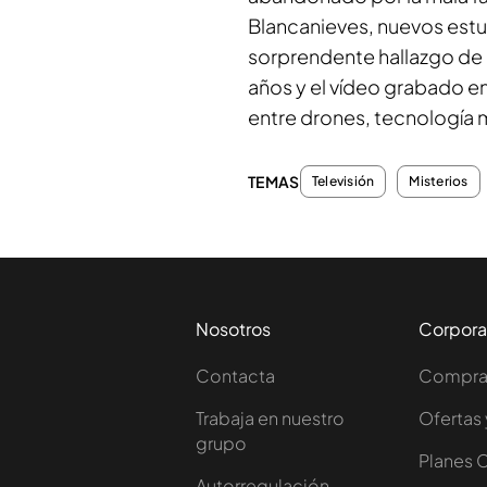
Blancanieves, nuevos est
sorprendente hallazgo de
años y el vídeo grabado e
entre drones, tecnología m
TEMAS
Televisión
Misterios
Nosotros
Corpora
Contacta
Comprar
Trabaja en nuestro
Ofertas 
grupo
Planes 
Autorregulación