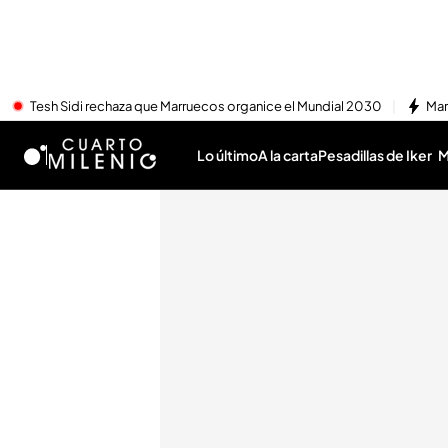
Tesh Sidi rechaza que Marruecos organice el Mundial 2030
Mar
Lo último
A la carta
Pesadillas de Iker
M