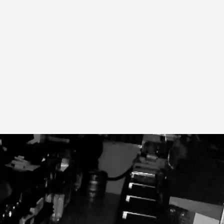
om
e una espectadora de 'Cuarto Milenio'