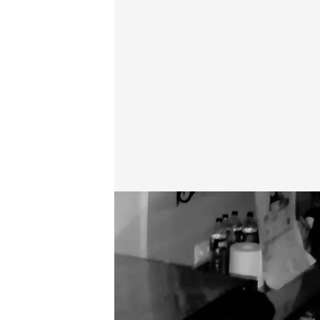
El inexplicable vídeo de 'Cuarto Milenio'.
.
cuatro.c
Cuarto Milenio
18 ENE 2026 - 21:45h.
El inexplicable vídeo d