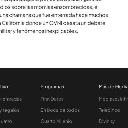
udios sobre las momias ensombrecidas, el
 una chamana que fue enterrada hace muchos
n California donde un OVNI desata un debate
ilitar y fenómenos inexplicables.
tivo
Programas
Más de Medi
 entradas
First Dates
Mediaset Infi
y regalos
En boca de todos
Telecinco
Cuatro
Cuarto Milenio
Divinity