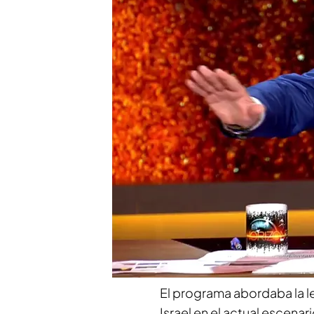
Iker Jiménez muestra en
vez relacionado con los
Compartir
La mesa de análisis de
Hor
en la última emisión cuand
intervenir para frenar un
entre varios colaboradore
reconducir el debate ante l
intercambio.
El programa abordaba la l
Israel en el actual escena