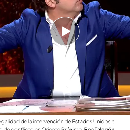
 'Horizonte' otro regalo que le han hecho, esta
 TEDAX: "Hay historias que son increíbles"
izonte
vivió uno de sus momentos más tensos
o el presentador,
Iker Jiménez
, tuvo que
 cruce de argumentos cada vez más encendido
s.
“Por favor”,
pidió en directo, tratando de
a falta de tiempo y la intensidad del
egalidad de la intervención de Estados Unidos e
rio de conflicto en Oriente Próximo.
Bea Talegón