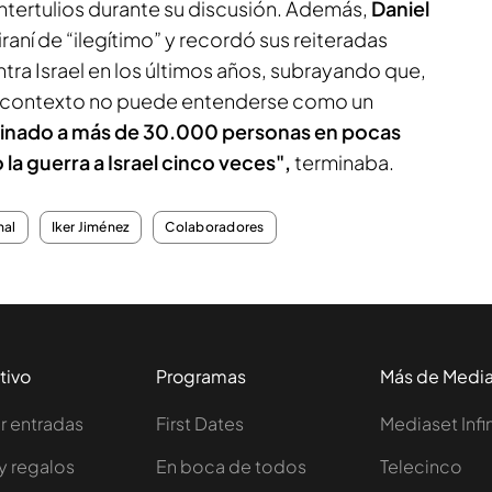
ntertulios durante su discusión. Además,
Daniel
iraní de “ilegítimo” y recordó sus reiteradas
tra Israel en los últimos años, subrayando que,
l contexto no puede entenderse como un
sinado a más de 30.000 personas en pocas
la guerra a Israel cinco veces",
terminaba.
nal
Iker Jiménez
Colaboradores
tivo
Programas
Más de Medi
 entradas
First Dates
Mediaset Infi
y regalos
En boca de todos
Telecinco