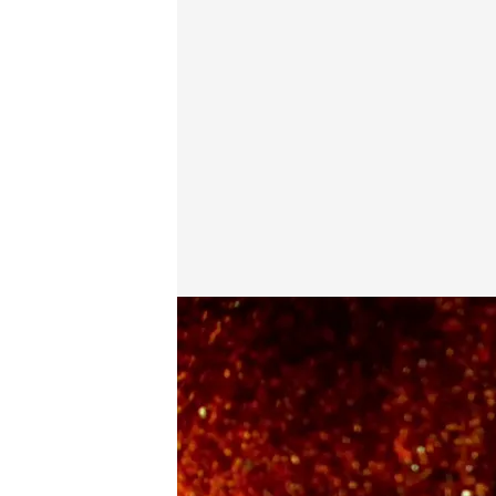
El choque entre Daniel Lacalle y Bea Talegón
.
cuatr
Horizonte
04 MAR 2026 - 23:30h.
Iker Jiménez para el deb
'Horizonte'