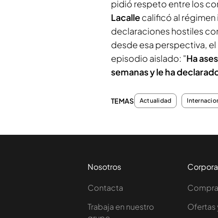
pidió respeto entre los co
Lacalle
calificó al régimen 
declaraciones hostiles con
desde esa perspectiva, e
episodio aislado: "
Ha ase
semanas y le ha declarado 
TEMAS
Actualidad
Internacio
Nosotros
Corpora
Contacta
Comprar
Trabaja en nuestro
Ofertas 
grupo