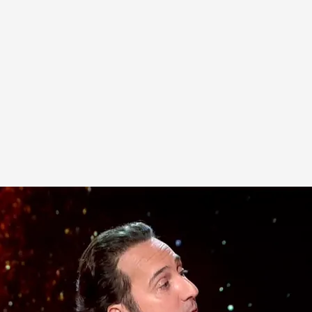
o.com
ate entre Daniel Lacalle y Bea Talegón en