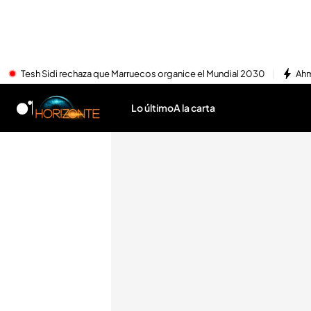
Tesh Sidi rechaza que Marruecos organice el Mundial 2030
Ahm
Lo último
A la carta