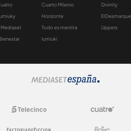
Cuatro
Cuarto Milenio
Divinity
Iumiuky
Horizonte
ElDesmarqu
 Mediaset
Todo es mentira
Uppers
Bienestar
Iumiuki