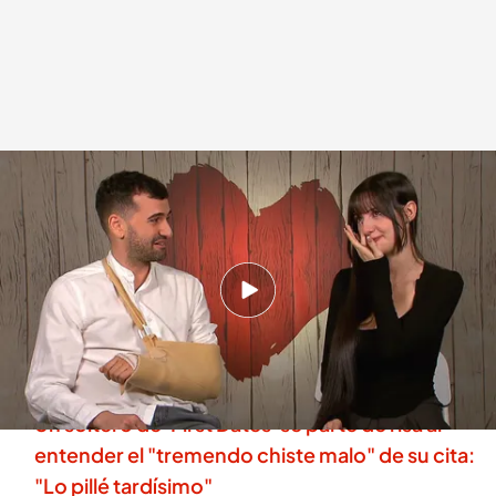
Iraia se emociona con las palabras de Rubén
.
'First Dates'
Alba de la Orden
Madrid, 12 ENE 2026 - 22:35h.
Justo antes de conocer la decisión final de los
solteros sucede algo que ninguno de los dos
se esperaba: Iraia se emociona
Un soltero de 'First Dates' se parte de risa al
entender el "tremendo chiste malo" de su cita:
"Lo pillé tardísimo"