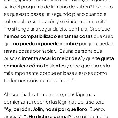
salir del programa de la mano de Rubén? Lo cierto
es que esto pasa a un segundo plano cuando el
soltero abre su corazón y se sincera con su cita:
"Yo sí tengo una segunda cita con Iraia. Creo que
hemos compatibilizado en tantas cosas
que creo
que
no puedo ni ponerle nombre
porque quedan
tantas cosas por hablar... Es una persona que
busca o
intenta sacar lo mejor de sí
y que
te gusta
comunicar cómo te sientes
y creo que eso es lo
más importante porque en base a eso es como
todos nos construimos a mejor".
Al escucharle atentamente, unas lágrimas
comienzan a recorrer las lágrimas de la soltera:
"Ay, perdón. Jolín, no sé por qué lloro
. Bueno,
gracias".
"¿He dicho algo mal?",
se pregunta su