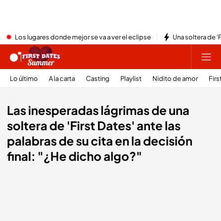
Los lugares donde mejor se va a ver el eclipse
Una soltera de '
Lo último
A la carta
Casting
Playlist
Nidito de amor
Firs
Las inesperadas lágrimas de una
soltera de 'First Dates' ante las
palabras de su cita en la decisión
final: "¿He dicho algo?"