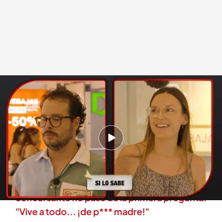
'Lo sabe, no lo sabe'
.
cuatro.com
Lo sabe, no lo sabe
03 SEP 2025 - 20:00h.
Javier toma la decisión de jugarse todo su
premio a una última pregunta
El lapsus de una participante provoca que una
concursante no pase de la primera pregunta:
"Vive a todo... ¡de p*** madre!"