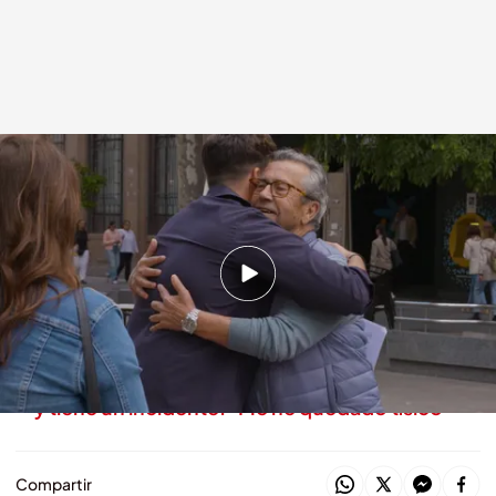
Xuso se reencuentra con Pepe, antiguo concursante
.
cuatro.com
Lo sabe, no lo sabe
29 MAY 2025 - 19:00h.
Así ha sido el reencuentro de un
exconcursante con Xuso Jones
Xuso Jones se viene arriba bailando reggaeton
y tiene un incidente: "Me he quedado tísico"
Compartir