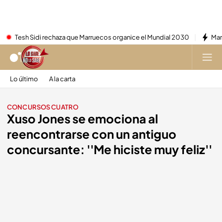
Tesh Sidi rechaza que Marruecos organice el Mundial 2030
Mar
Lo último
A la carta
CONCURSOS CUATRO
Xuso Jones se emociona al
reencontrarse con un antiguo
concursante: ''Me hiciste muy feliz''