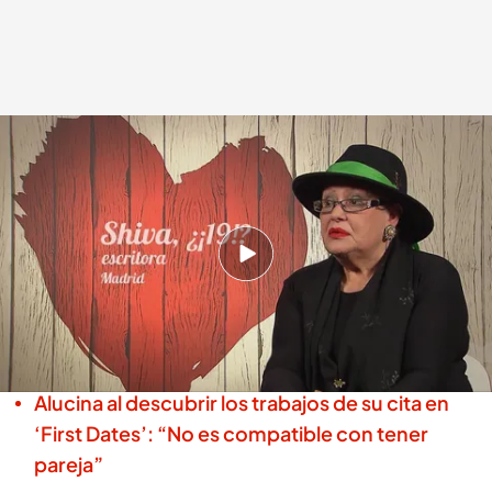
La cita entre Shiva y Chema
First Dates
26 FEB 2025 - 23:10h.
Shiva y Chema llegan a 'First Dates' en busca
del amor
Los dos solteros creen que son muy distintos
Alucina al descubrir los trabajos de su cita en
‘First Dates’: “No es compatible con tener
pareja”